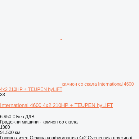
камион со скала International 4600
4x2 210HP + TEUPEN hyLIFT
33
International 4600 4x2 210HP + TEUPEN hyLIFT
6.950 €
Без ДДВ
Градежни машини - камион со скала
1989
91.500 км
Гориво
дизел
Оскина конфигурација
4x2
Суспензија
пружина/