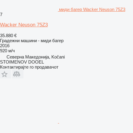
миди багер Wacker Neuson 75Z3
7
Wacker Neuson 75Z3
35.880 €
Градежни машини - миди багер
2016
920 м/ч
Северна Македонија, Kočani
STOIMENOV DOOEL
Контактирајте го продавачот