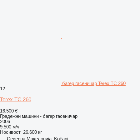
багер гасеничар Terex TC 260
12
Terex TC 260
16.500 €
Градежни машини - багер гасеничар
2006
9.500 м/ч
Носивост
26.600 кг
Северна Македонија, Kočani