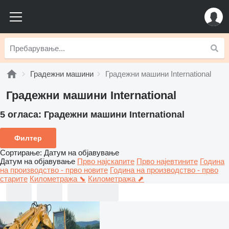
Градежни машини
Градежни машини International
Градежни машини International
5 огласа:
Градежни машини International
Филтер
Сортирање
:
Датум на објавување
Датум на објавување
Прво најскапите
Прво најевтините
Година
на производство - прво новите
Година на производство - прво
старите
Километража ⬊
Километража ⬈