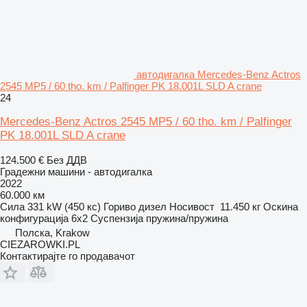
автодигалка Mercedes-Benz Actros
2545 MP5 / 60 tho. km / Palfinger PK 18.001L SLD A crane
24
Mercedes-Benz Actros 2545 MP5 / 60 tho. km / Palfinger
PK 18.001L SLD A crane
124.500 €
Без ДДВ
Градежни машини - автодигалка
2022
60.000 км
Сила
331 kW (450 кс)
Гориво
дизел
Носивост
11.450 кг
Оскина
конфигурација
6x2
Суспензија
пружина/пружина
Полска, Krakow
CIEZAROWKI.PL
Контактирајте го продавачот