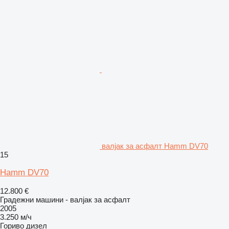
валјак за асфалт Hamm DV70
15
Hamm DV70
12.800 €
Градежни машини - валјак за асфалт
2005
3.250 м/ч
Гориво
дизел