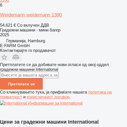
1390
6
Weidemann weidemann 1390
54.621 €
Со вклучен ДДВ
Градежни машини - мини багер
2025
Германија, Hamburg
E-FARM GmbH
Контактирајте го продавачот
Претплатете се да добивате нови огласи од овој оддел
градежни машини
International
Претплати се
Со кликнувањето тука, ја прифаќате нашата
политика на
приватност
и
корисничкиот договор
.
Информации за International
Цени за градежни машини International