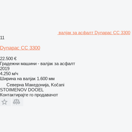
валјак за асфалт Dynapac CC 3300
11
Dynapac CC 3300
22.500 €
Градежни машини - валјак за асфалт
2019
4.250 м/ч
Ширина на валјак
1.600 мм
Северна Македонија, Kočani
STOIMENOV DOOEL
Контактирајте го продавачот