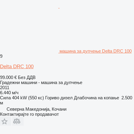
машина за дупчење Delta DRC 100
9
Delta DRC 100
99.000 €
Без ДДВ
Градежни машини - машина за дупчење
2011
6.440 м/ч
Сила
404 kW (550 кс)
Гориво
дизел
Длабочина на копање
2.500
м
Северна Македонија, Кочани
Контактирајте го продавачот