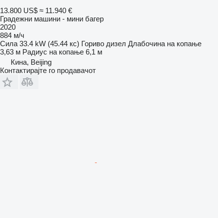
13.800 US$
≈ 11.940 €
Градежни машини - мини багер
2020
884 м/ч
Сила
33.4 kW (45.44 кс)
Гориво
дизел
Длабочина на копање
3,63 м
Радиус на копање
6,1 м
Кина, Beijing
Контактирајте го продавачот