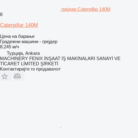
грејдер Caterpillar 140M
8
Caterpillar 140M
Цена на барање
Градежни машини - грејдер
8.245 м/ч
Турција, Ankara
MACHINERY FENIX İNŞAAT İŞ MAKİNALARI SANAYİ VE
TİCARET LİMİTED ŞİRKETİ
Контактирајте го продавачот