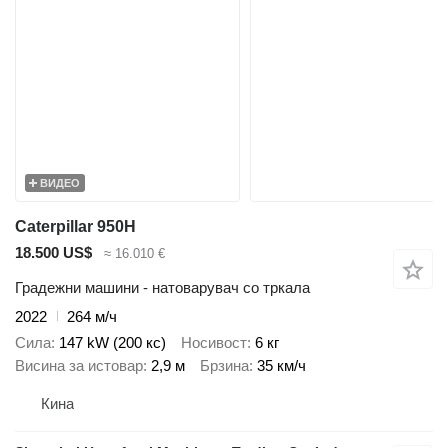
ВИДЕО
Caterpillar 950H
18.500 US$
≈ 16.010 €
Градежни машини - натоварувач со тркала
2022
264 м/ч
Сила
147 kW (200 кс)
Носивост
6 кг
Висина за истовар
2,9 м
Брзина
35 км/ч
Кина