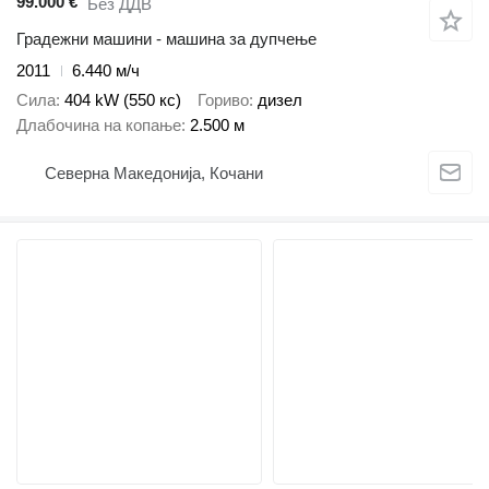
99.000 €
Без ДДВ
Градежни машини - машина за дупчење
2011
6.440 м/ч
Сила
404 kW (550 кс)
Гориво
дизел
Длабочина на копање
2.500 м
Северна Македонија, Кочани