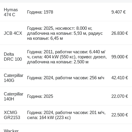
Hymas
Година: 1978
9.407 €
474 C
Година: 2025, носивост: 8.000 кг,
JCB 4CX
длабочина на копање: 5,93 м, радиус
26.830 €
на копање: 6,45 м
Година: 2011, работни часови: 6.440 м/
Delta
ч, сила: 404 kW (550 кс), гориво: дизел,
99.000 €
DRC 100
длабочина на копање: 2.500 м
Caterpillar
Година: 2024, работни часови: 256 м/ч
42.410 €
140G
Caterpillar
Година: 2025
22.070 €
140H
XCMG
Година: 2024, работни часови: 201 м/ч,
22.500 €
GR2153
сила: 164 kW (223 кс)
Wacker