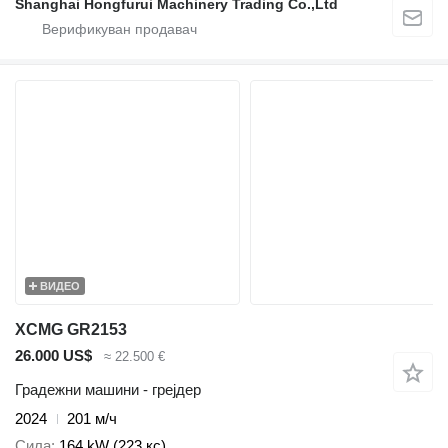
Shanghai Hongfurui Machinery Trading Co.,Ltd
ВИДЕО
XCMG GR2153
26.000 US$
≈ 22.500 €
Градежни машини - грејдер
2024
201 м/ч
Сила
164 kW (223 кс)