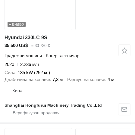
ВИДЕО
Hyundai 330LC-9S
35.500 US$
≈ 30.730 €
Градежни машини - багер гасеничар
2020
2.236 м/ч
Сила
185 kW (252 кс)
Длабочина на копање
7,3 м
Радиус на копање
4 м
Кина
Shanghai Hongfurui Machinery Trading Co.,Ltd