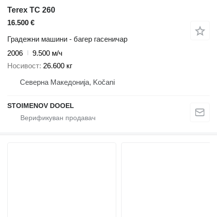
Terex TC 260
16.500 €
Градежни машини - багер гасеничар
2006
9.500 м/ч
Носивост
26.600 кг
Северна Македонија, Kočani
STOIMENOV DOOEL