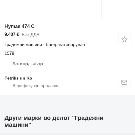
Hymas 474 C
9.407 €
Без ДДВ
Градежни машини - багер-натоварувач
1978
Латвија, Latvija
Petriks un Ko
Други марки во делот "Градежни
машини"