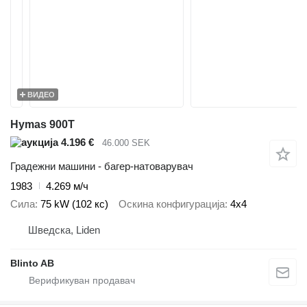
ВИДЕО
Hymas 900T
4.196 €
46.000 SEK
Градежни машини - багер-натоварувач
1983
4.269 м/ч
Сила
75 kW (102 кс)
Оскина конфигурација
4x4
Шведска, Liden
Blinto AB