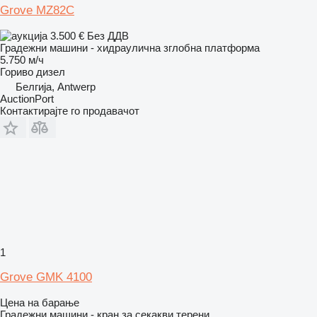
Grove MZ82C
3.500 €
Без ДДВ
Градежни машини - хидраулична зглобна платформа
5.750 м/ч
Гориво
дизел
Белгија, Antwerp
AuctionPort
Контактирајте го продавачот
1
Grove GMK 4100
Цена на барање
Градежни машини - кран за секакви терени