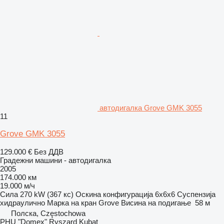
автодигалка Grove GMK 3055
11
Grove GMK 3055
129.000 €
Без ДДВ
Градежни машини - автодигалка
2005
174.000 км
19.000 м/ч
Сила
270 kW (367 кс)
Оскина конфигурација
6x6x6
Суспензија
хидраулично
Марка на кран
Grove
Висина на подигање
58 м
Полска, Częstochowa
PHU "Domex" Ryszard Kubat