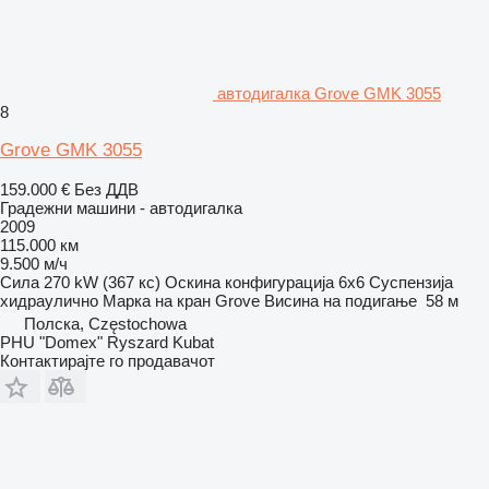
автодигалка Grove GMK 3055
8
Grove GMK 3055
159.000 €
Без ДДВ
Градежни машини - автодигалка
2009
115.000 км
9.500 м/ч
Сила
270 kW (367 кс)
Оскина конфигурација
6x6
Суспензија
хидраулично
Марка на кран
Grove
Висина на подигање
58 м
Полска, Częstochowa
PHU "Domex" Ryszard Kubat
Контактирајте го продавачот