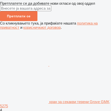
Претплатете се да добивате нови огласи од овој оддел
Претплати се
Со кликнувањето тука, ја прифаќате нашата
политика на
приватност
и
корисничкиот договор
.
кран за секакви терени Grove GMK
5275
4