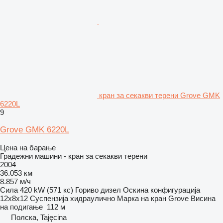
кран за секакви терени Grove GMK
6220L
9
Grove GMK 6220L
Цена на барање
Градежни машини - кран за секакви терени
2004
36.053 км
8.857 м/ч
Сила
420 kW (571 кс)
Гориво
дизел
Оскина конфигурација
12x8x12
Суспензија
хидраулично
Марка на кран
Grove
Висина
на подигање
112 м
Полска, Tajęcina