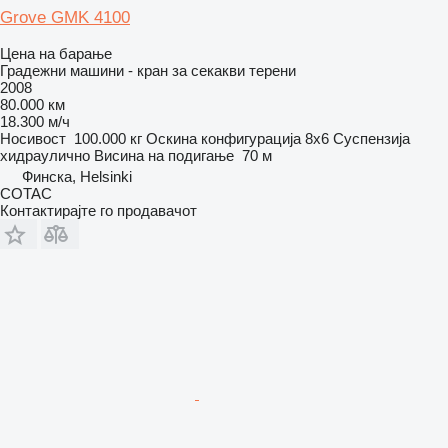
Grove GMK 4100
Цена на барање
Градежни машини - кран за секакви терени
2008
80.000 км
18.300 м/ч
Носивост
100.000 кг
Оскина конфигурација
8x6
Суспензија
хидраулично
Висина на подигање
70 м
Финска, Helsinki
COTAC
Контактирајте го продавачот