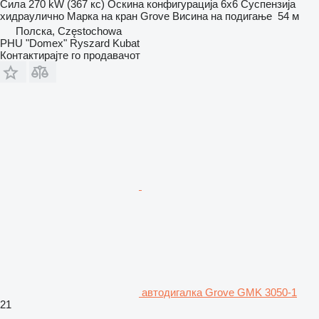
Сила
270 kW (367 кс)
Оскина конфигурација
6x6
Суспензија
хидраулично
Марка на кран
Grove
Висина на подигање
54 м
Полска, Częstochowa
PHU "Domex" Ryszard Kubat
Контактирајте го продавачот
автодигалка Grove GMK 3050-1
21