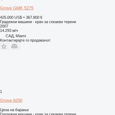
Grove GMK 5275
425.000 US$
≈ 367.800 €
Градежни машини - кран за секакви терени
2007
14.293 м/ч
САД, Miami
Контактирајте го продавачот
1
Grove 6250
Цена на барање
Градежни машини - кран за секакви терени