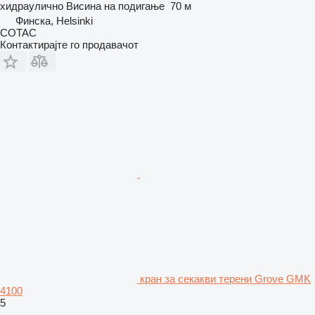
хидраулично
Висина на подигање
70 м
Финска, Helsinki
COTAC
Контактирајте го продавачот
кран за секакви терени Grove GMK
4100
5