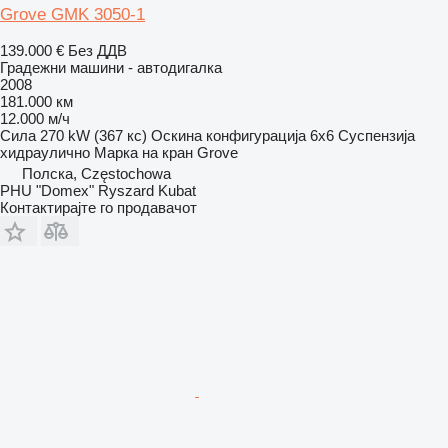
Grove GMK 3050-1
139.000 €
Без ДДВ
Градежни машини - автодигалка
2008
181.000 км
12.000 м/ч
Сила
270 kW (367 кс)
Оскина конфигурација
6x6
Суспензија
хидраулично
Марка на кран
Grove
Полска, Częstochowa
PHU "Domex" Ryszard Kubat
Контактирајте го продавачот