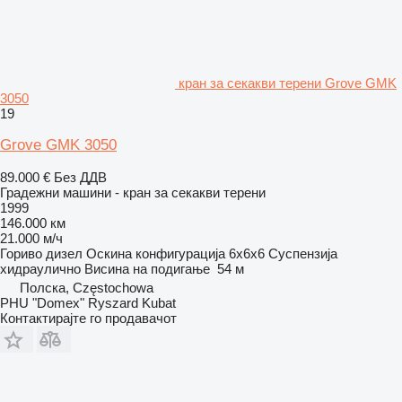
кран за секакви терени Grove GMK
3050
19
Grove GMK 3050
89.000 €
Без ДДВ
Градежни машини - кран за секакви терени
1999
146.000 км
21.000 м/ч
Гориво
дизел
Оскина конфигурација
6x6x6
Суспензија
хидраулично
Висина на подигање
54 м
Полска, Częstochowa
PHU "Domex" Ryszard Kubat
Контактирајте го продавачот