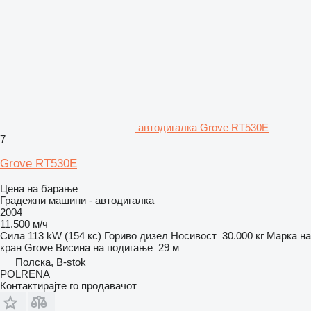
автодигалка Grove RT530E
7
Grove RT530E
Цена на барање
Градежни машини - автодигалка
2004
11.500 м/ч
Сила
113 kW (154 кс)
Гориво
дизел
Носивост
30.000 кг
Марка на
кран
Grove
Висина на подигање
29 м
Полска, B-stok
POLRENA
Контактирајте го продавачот