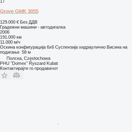
17
Grove GMK 3055
129.000 €
Без ДДВ
Градежни машини - автодигалка
2006
191.000 км
11.000 м/ч
Оскина конфигурација
6x6
Суспензија
хидраулично
Висина на
подигање
58 м
Полска, Częstochowa
PHU "Domex" Ryszard Kubat
Контактирајте го продавачот