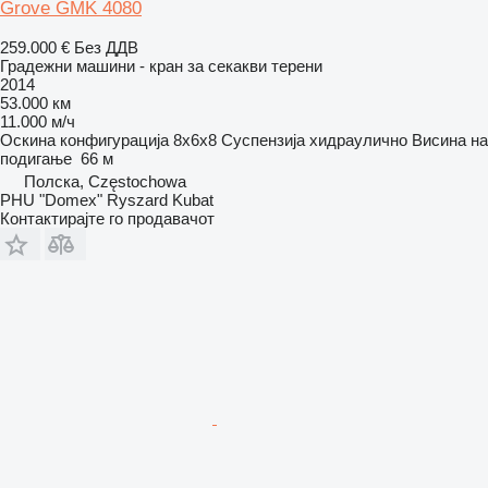
Grove GMK 4080
259.000 €
Без ДДВ
Градежни машини - кран за секакви терени
2014
53.000 км
11.000 м/ч
Оскина конфигурација
8x6x8
Суспензија
хидраулично
Висина на
подигање
66 м
Полска, Częstochowa
PHU "Domex" Ryszard Kubat
Контактирајте го продавачот