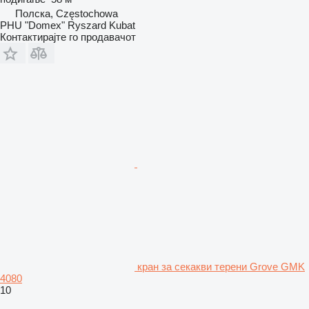
Полска, Częstochowa
PHU "Domex" Ryszard Kubat
Контактирајте го продавачот
кран за секакви терени Grove GMK
4080
10