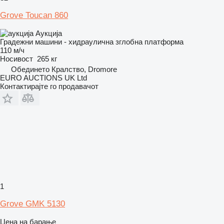
Grove Toucan 860
Аукција
Градежни машини - хидраулична зглобна платформа
110 м/ч
Носивост
265 кг
Обединето Кралство, Dromore
EURO AUCTIONS UK Ltd
Контактирајте го продавачот
1
Grove GMK 5130
Цена на барање