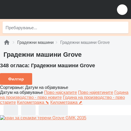
Градежни машини
Градежни машини Grove
Градежни машини Grove
348 огласа:
Градежни машини Grove
Филтер
Сортирање
:
Датум на објавување
Датум на објавување
Прво најскапите
Прво најевтините
Година
на производство - прво новите
Година на производство - прво
старите
Километража ⬊
Километража ⬈