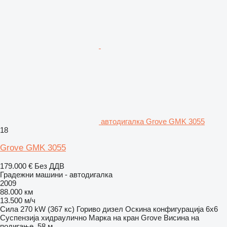
автодигалка Grove GMK 3055
18
Grove GMK 3055
179.000 €
Без ДДВ
Градежни машини - автодигалка
2009
88.000 км
13.500 м/ч
Сила
270 kW (367 кс)
Гориво
дизел
Оскина конфигурација
6x6
Суспензија
хидраулично
Марка на кран
Grove
Висина на
подигање
58 м