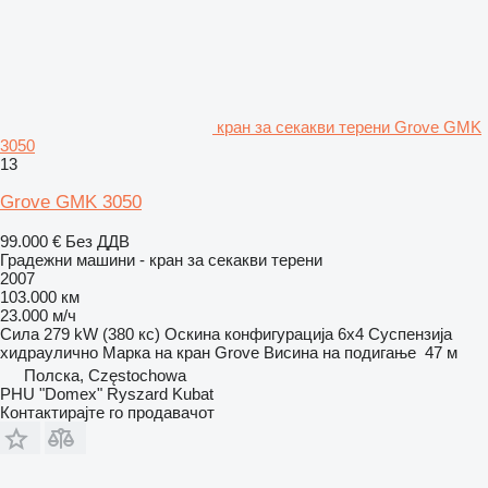
кран за секакви терени Grove GMK
3050
13
Grove GMK 3050
99.000 €
Без ДДВ
Градежни машини - кран за секакви терени
2007
103.000 км
23.000 м/ч
Сила
279 kW (380 кс)
Оскина конфигурација
6x4
Суспензија
хидраулично
Марка на кран
Grove
Висина на подигање
47 м
Полска, Częstochowa
PHU "Domex" Ryszard Kubat
Контактирајте го продавачот