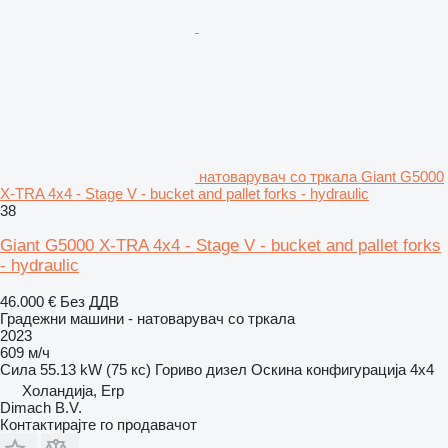
натоварувач со тркала Giant G5000
X-TRA 4x4 - Stage V - bucket and pallet forks - hydraulic
38
Giant G5000 X-TRA 4x4 - Stage V - bucket and pallet forks
- hydraulic
46.000 €
Без ДДВ
Градежни машини - натоварувач со тркала
2023
609 м/ч
Сила
55.13 kW (75 кс)
Гориво
дизел
Оскина конфигурација
4x4
Холандија, Erp
Dimach B.V.
Контактирајте го продавачот