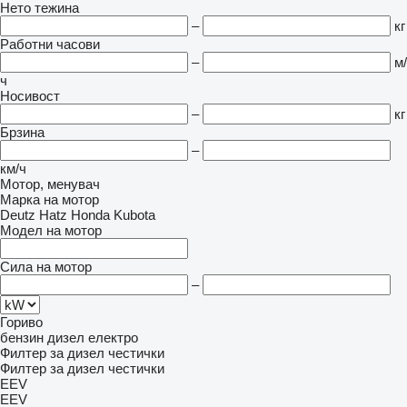
Нето тежина
–
кг
Работни часови
–
м/
ч
Носивост
–
кг
Брзина
–
км/ч
Мотор, менувач
Марка на мотор
Deutz
Hatz
Honda
Kubota
Модел на мотор
Сила на мотор
–
Гориво
бензин
дизел
електро
Филтер за дизел честички
Филтер за дизел честички
EEV
EEV