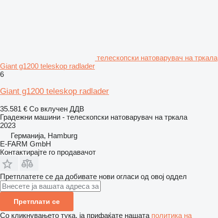
телескопски натоварувач на тркала
Giant g1200 teleskop radlader
6
Giant g1200 teleskop radlader
35.581 €
Со вклучен ДДВ
Градежни машини - телескопски натоварувач на тркала
2023
Германија, Hamburg
E-FARM GmbH
Контактирајте го продавачот
Претплатете се да добивате нови огласи од овој оддел
Претплати се
Со кликнувањето тука, ја прифаќате нашата
политика на