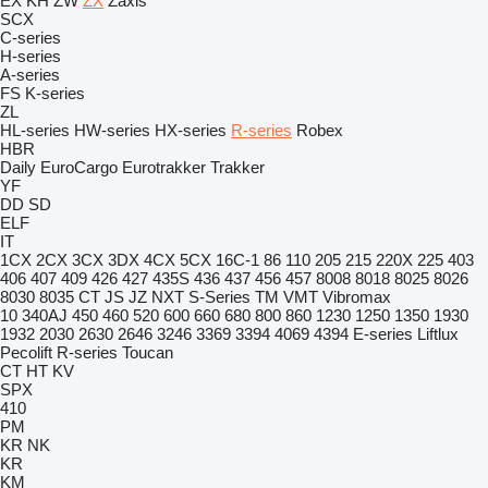
EX
KH
ZW
ZX
Zaxis
SCX
C-series
H-series
A-series
FS
K-series
ZL
HL-series
HW-series
HX-series
R-series
Robex
HBR
Daily
EuroCargo
Eurotrakker
Trakker
YF
DD
SD
ELF
IT
1CX
2CX
3CX
3DX
4CX
5CX
16C-1
86
110
205
215
220X
225
403
406
407
409
426
427
435S
436
437
456
457
8008
8018
8025
8026
8030
8035
CT
JS
JZ
NXT
S-Series
TM
VMT
Vibromax
10
340AJ
450
460
520
600
660
680
800
860
1230
1250
1350
1930
1932
2030
2630
2646
3246
3369
3394
4069
4394
E-series
Liftlux
Pecolift
R-series
Toucan
CT
HT
KV
SPX
410
PM
KR
NK
KR
KM