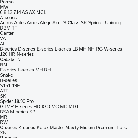
Parma
MW
6
8
12
714
AS
AX
MCL
A-series
Actros
Antos
Arocs
Atego
Axor
S-Class
SK
Sprinter
Unimog
DBM
TF
Canter
VA
AL
B-series
D-series
E-series
L-series
LB
MH
NH
RG
W-series
120
HR
N-series
Cabstar
NT
NM
F-series
L-series
MH
RH
Snake
H-series
S151-19E
ATT
SK
Spider 18.90 Pro
GTMR
H-series
HD
IGO
MC
MD
MDT
BSA
M-series
SP
MR
RW
C-series
K-series
Kerax
Master
Maxity
Midlum
Premium
Trafic
XN
R-series