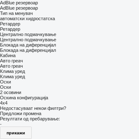
AdBlue резервоар
AdBlue резервоар
Тип на менувач
автоматски
хидростатска
Ретардер
Ретардер
Централно подмачкување
Централно подмачкување
Блокада на диференцијал
Блокада на диференцијал
Кабина
Авто греач
Авто греач
Клима уред
Клима уред
Оски
Оски
2 осовини
Оскина конфигурација
4x4
Недостасуваат некои филтри?
Предложи промена
Резултати од пребарување:
-
прикажи