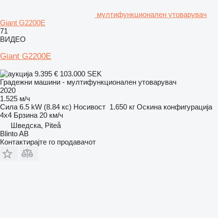
мултифункционален утоварувач
Giant G2200E
71
ВИДЕО
Giant G2200E
9.395 €
103.000 SEK
Градежни машини - мултифункционален утоварувач
2020
1.525 м/ч
Сила
6.5 kW (8.84 кс)
Носивост
1.650 кг
Оскина конфигурација
4x4
Брзина
20 км/ч
Шведска, Piteå
Blinto AB
Контактирајте го продавачот