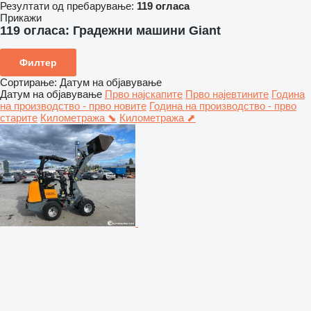
Резултати од пребарување:
119 огласа
Прикажи
119 огласа:
Градежни машини Giant
Филтер
Сортирање
:
Датум на објавување
Датум на објавување
Прво најскапите
Прво најевтините
Година
на производство - прво новите
Година на производство - прво
старите
Километража ⬊
Километража ⬈