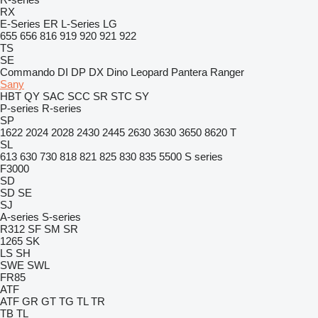
RX
E-Series
ER
L-Series
LG
655
656
816
919
920
921
922
TS
SE
Commando
DI
DP
DX
Dino
Leopard
Pantera
Ranger
Sany
HBT
QY
SAC
SCC
SR
STC
SY
P-series
R-series
SP
1622
2024
2028
2430
2445
2630
3630
3650
8620 T
SL
613
630
730
818
821
825
830
835
5500
S series
F3000
SD
SD
SE
SJ
A-series
S-series
R312
SF
SM
SR
1265
SK
LS
SH
SWE
SWL
FR85
ATF
ATF
GR
GT
TG
TL
TR
TB
TL