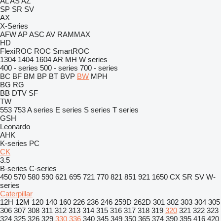
AL
AS
AZ
SP
SR
SV
AX
X-Series
AFW
AP
ASC
AV
RAMMAX
HD
FlexiROC
ROC
SmartROC
1304
1404
1604
AR
MH
W series
400 - series
500 - series
700 - series
BC
BF
BM
BP
BT
BVP
BW
MPH
BG
RG
BB
DTV
SF
TW
553
753
A series
E series
S series
T series
GSH
Leonardo
AHK
K-series
PC
CK
3.5
B-series
C-series
450
570
580
590
621
695
721
770
821
851
921
1650
CX
SR
SV
W-
series
Caterpillar
12H
12M
120
140
160
226
236
246
259D
262D
301
302
303
304
305
306
307
308
311
312
313
314
315
316
317
318
319
320
321
322
323
324
325
326
329
330
336
340
345
349
350
365
374
390
395
416
420