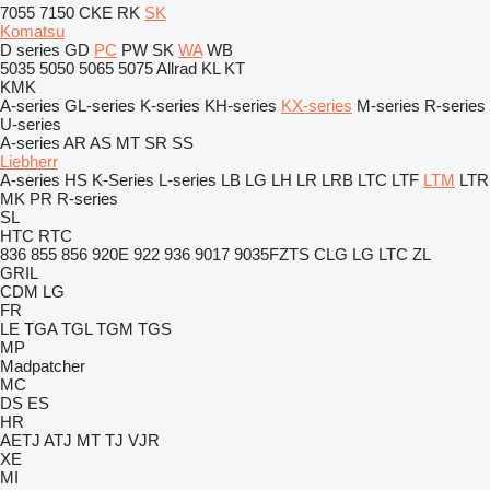
7055
7150
CKE
RK
SK
Komatsu
D series
GD
PC
PW
SK
WA
WB
5035
5050
5065
5075
Allrad
KL
KT
KMK
A-series
GL-series
K-series
KH-series
KX-series
M-series
R-series
U-series
A-series
AR
AS
MT
SR
SS
Liebherr
A-series
HS
K-Series
L-series
LB
LG
LH
LR
LRB
LTC
LTF
LTM
LTR
MK
PR
R-series
SL
HTC
RTC
836
855
856
920E
922
936
9017
9035FZTS
CLG
LG
LTC
ZL
GRIL
CDM
LG
FR
LE
TGA
TGL
TGM
TGS
MP
Madpatcher
MC
DS
ES
HR
AETJ
ATJ
MT
TJ
VJR
XE
MI