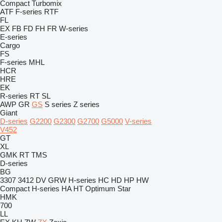
Compact
Turbomix
ATF
F-series
RTF
FL
EX
FB
FD
FH
FR
W-series
E-series
Cargo
FS
F-series
MHL
HCR
HRE
EK
R-series
RT
SL
AWP
GR
GS
S series
Z series
Giant
D-series
G2200
G2300
G2700
G5000
V-series
V452
GT
XL
GMK
RT
TMS
D-series
BG
3307
3412
DV
GRW
H-series
HC
HD
HP
HW
Compact
H-series
HA
HT
Optimum
Star
HMK
700
LL