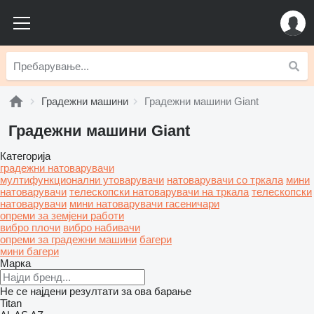
Градежни машини
Градежни машини Giant
Градежни машини Giant
Категорија
градежни натоварувачи
мултифункционални утоварувачи
натоварувачи со тркала
мини
натоварувачи
телескопски натоварувачи на тркала
телескопски
натоварувачи
мини натоварувачи гасеничари
опреми за земјени работи
вибро плочи
вибро набивачи
опреми за градежни машини
багери
мини багери
Марка
Не се најдени резултати за ова барање
Titan