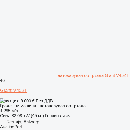
натоварувач со тркала Giant V452T
46
Giant V452T
9.000 €
Без ДДВ
Градежни машини - натоварувач со тркала
4.295 м/ч
Сила
33.08 kW (45 кс)
Гориво
дизел
Белгија, Antwerp
AuctionPort