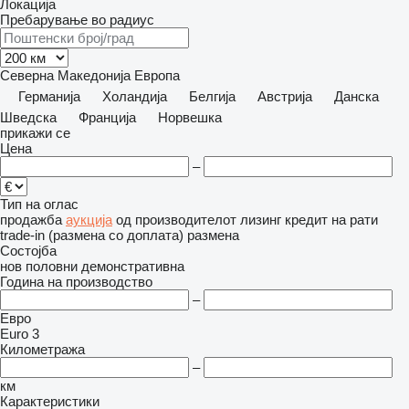
Локација
Пребарување во радиус
Северна Македонија
Европа
Германија
Холандија
Белгија
Австрија
Данска
Шведска
Франција
Норвешка
прикажи се
Цена
–
Тип на оглас
продажба
аукција
од производителот
лизинг
кредит
на рати
trade-in (размена со доплата)
размена
Состојба
нов
половни
демонстративна
Година на производство
–
Евро
Euro 3
Километража
–
км
Карактеристики