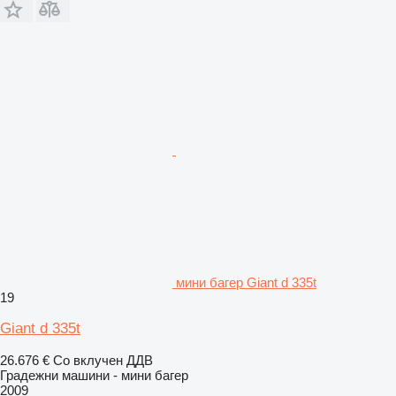
мини багер Giant d 335t
19
Giant d 335t
26.676 €
Со вклучен ДДВ
Градежни машини - мини багер
2009