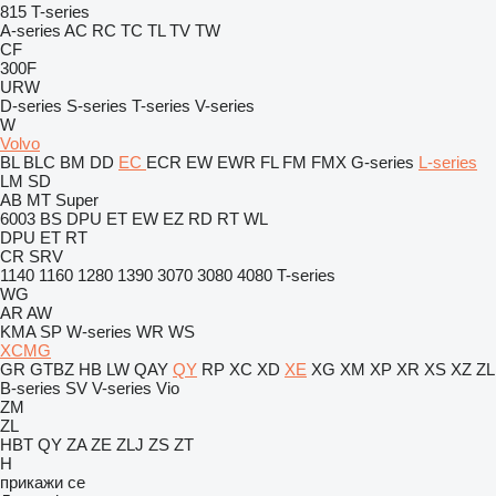
815
T-series
A-series
AC
RC
TC
TL
TV
TW
CF
300F
URW
D-series
S-series
T-series
V-series
W
Volvo
BL
BLC
BM
DD
EC
ECR
EW
EWR
FL
FM
FMX
G-series
L-series
LM
SD
AB
MT
Super
6003
BS
DPU
ET
EW
EZ
RD
RT
WL
DPU
ET
RT
CR
SRV
1140
1160
1280
1390
3070
3080
4080
T-series
WG
AR
AW
KMA
SP
W-series
WR
WS
XCMG
GR
GTBZ
HB
LW
QAY
QY
RP
XC
XD
XE
XG
XM
XP
XR
XS
XZ
ZL
B-series
SV
V-series
Vio
ZM
ZL
HBT
QY
ZA
ZE
ZLJ
ZS
ZT
H
прикажи се