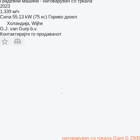
Градежни машини - натоварувач со тркала
2023
1.339 м/ч
Сила
55.13 kW (75 кс)
Гориво
дизел
Холандија, Wijhe
G.J. van Gurp b.v.
Контактирајте го продавачот
натоварувач со тркала Giant G 2500