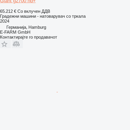
Giant g2700 hd+
65.212 €
Со вклучен ДДВ
Градежни машини - натоварувач со тркала
2024
Германија, Hamburg
E-FARM GmbH
Контактирајте го продавачот