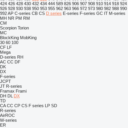
424
426
428
430
432
434
444
589
826
906
907
908
910
914
918
924
926
928
930
938
950
953
955
962
963
966
972
973
980
982
988
990
992
AP
C-series
CB
CS
D series
E-series
F-series
GC
IT
M-series
MH
NR
PM
RM
CM
Scorpion
Torion
MC
BlockKing
MobKing
30
60
100
CF
LF
Mega
D-series
RH
AC
CC
DF
DK
DX
F-series
JCPT
JT
R-series
Framax
Frami
DH
DL
DX
TD
CA
CC
CP
CS
F series
LP
SD
R-series
AirROC
W-series
ER