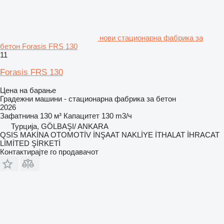
нови стационарна фабрика за
бетон Forasis FRS 130
11
Forasis FRS 130
Цена на барање
Градежни машини - стационарна фабрика за бетон
2026
Зафатнина
130 м³
Капацитет
130 m3/ч
Турција, GÖLBAŞI/ ANKARA
QSIS MAKİNA OTOMOTİV İNŞAAT NAKLİYE İTHALAT İHRACAT
LİMİTED ŞİRKETİ
Контактирајте го продавачот