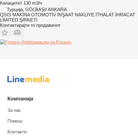
Капацитет
130 m3/ч
Турција, GÖLBAŞI/ ANKARA
QSIS MAKİNA OTOMOTİV İNŞAAT NAKLİYE İTHALAT İHRACAT
LİMİTED ŞİRKETİ
Контактирајте го продавачот
Информации за Forasis
Компанија
За нас
Помош
Контакти