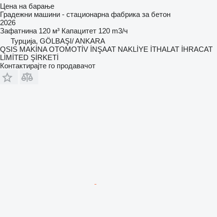
Цена на барање
Градежни машини - стационарна фабрика за бетон
2026
Зафатнина
120 м³
Капацитет
120 m3/ч
Турција, GÖLBAŞI/ ANKARA
QSIS MAKİNA OTOMOTİV İNŞAAT NAKLİYE İTHALAT İHRACAT
LİMİTED ŞİRKETİ
Контактирајте го продавачот