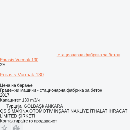
стационарна фабрика за бетон
Forasis Vurmak 130
29
Forasis Vurmak 130
Цена на барање
Градежни машини - стационарна фабрика за бетон
2017
Капацитет
130 m3/ч
Турција, GÖLBAŞI/ ANKARA
QSIS MAKİNA OTOMOTİV İNŞAAT NAKLİYE İTHALAT İHRACAT
LİMİTED ŞİRKETİ
Контактирајте го продавачот