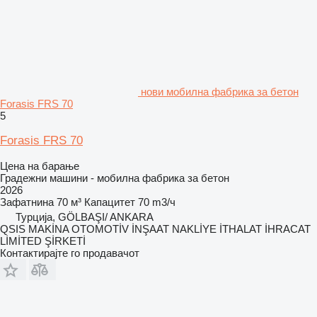
нови мобилна фабрика за бетон
Forasis FRS 70
5
Forasis FRS 70
Цена на барање
Градежни машини - мобилна фабрика за бетон
2026
Зафатнина
70 м³
Капацитет
70 m3/ч
Турција, GÖLBAŞI/ ANKARA
QSIS MAKİNA OTOMOTİV İNŞAAT NAKLİYE İTHALAT İHRACAT
LİMİTED ŞİRKETİ
Контактирајте го продавачот