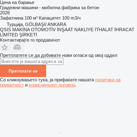
Цена на барање
Градежни машини - мобилна фабрика за бетон
2026
Зафатнина
100 м³
Капацитет
100 m3/ч
Турција, GÖLBAŞI/ ANKARA
QSIS MAKİNA OTOMOTİV İNŞAAT NAKLİYE İTHALAT İHRACAT
LİMİTED ŞİRKETİ
Контактирајте го продавачот
Претплатете се да добивате нови огласи од овој оддел
Претплати се
Со кликнувањето тука, ја прифаќате нашата
политика на
приватност
и
корисничкиот договор
.