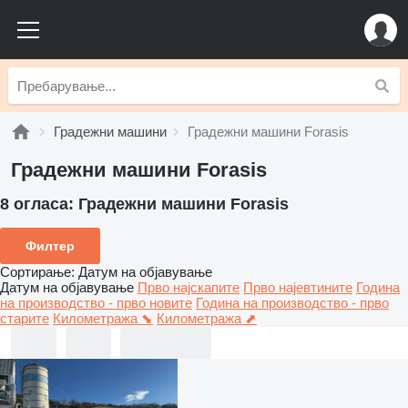
Градежни машини
Градежни машини Forasis
Градежни машини Forasis
8 огласа:
Градежни машини Forasis
Филтер
Сортирање
:
Датум на објавување
Датум на објавување
Прво најскапите
Прво најевтините
Година
на производство - прво новите
Година на производство - прво
старите
Километража ⬊
Километража ⬈