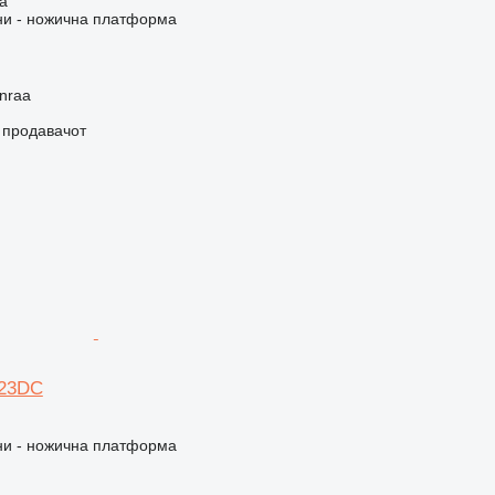
а
и - ножична платформа
nraa
о продавачот
823DC
и - ножична платформа