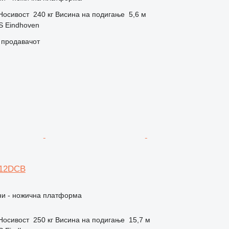
Носивост
240 кг
Висина на подигање
5,6 м
S Eindhoven
о продавачот
612DCB
и - ножична платформа
Носивост
250 кг
Висина на подигање
15,7 м