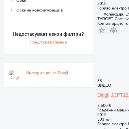
Оски
2018
Гориво
електро
Оскина конфигурација
Холандија, E
TARGET Cars bv
Контактирајте г
Недостасуваат некои филтри?
Предложи промена
Информации за Dingli
38
ВИДЕО
Dingli JCPT1
7.500 €
Градежни машин
2019
303 м/ч
Гориво
електро