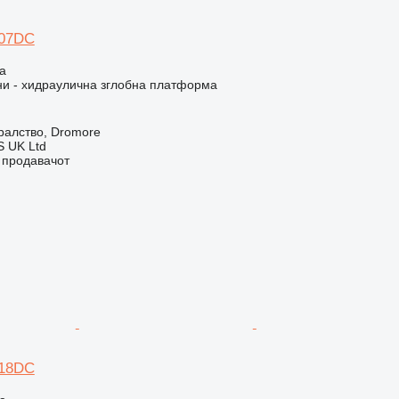
807DC
а
и - хидраулична зглобна платформа
ралство, Dromore
 UK Ltd
о продавачот
218DC