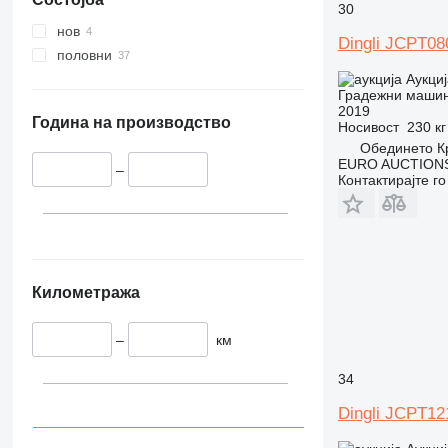
345
Vibromax
30
349
нов
Dingli JCPT0
350
половни
365
Аукциј
Градежни машин
374
2019
390
Година на производство
Носивост
230 кг
395
Обединето К
EURO AUCTIONS
416
–
Контактирајте г
420
424
426
428
430
Километража
432
434
–
км
444
34
589
826
Dingli JCPT1
906