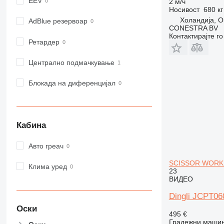
EEV
2 м/ч
982
Носивост
680 кг
Холандија, O
988
AdBlue резервоар
CONESTRA BV
990
Контактирајте г
Ретардер
992
AP
Централно подмачкување
C-series
CB
Блокада на диференцијал
CS
D series
E-series
Кабина
F-series
GC
Авто греач
IT
SCISSOR WORK 
M-series
Клима уред
23
MH
ВИДЕО
NR
Dingli JCPT
PM
Оски
RM
495 €
Градежни машин