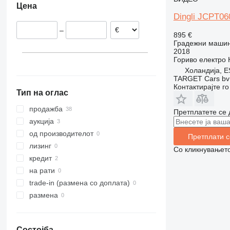
Цена
Данска
313
435S
3369
XS
Dingli JCPT0
Германија
314
436
3394
XZ
–
315
437
4069
ZL
895 €
Градежни машин
316
456
4394
2018
317
457
E-series
Гориво
електро
Холандија, E
318
8008
Liftlux
TARGET Cars bv
319
8018
Pecolift
Контактирајте г
Тип на оглас
320
8025
R-series
321
8026
Toucan
продажба
Претплатете се 
322
8030
аукција
323
8035
од производителот
Претплати с
324
CT
лизинг
Со кликнувањето
325
JS
кредит
326
JZ
на рати
329
NXT
trade-in (размена со доплата)
330
S-Series
размена
336
TM
340
VMT
Состојба