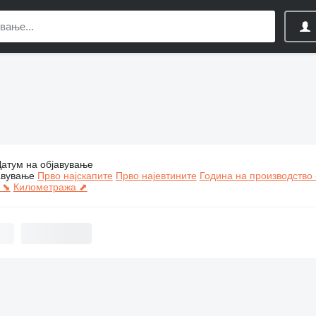
Датум на објавување
Градежни машини Dingli
авување
Прво најскапите
Прво најевтините
Година на производство 
 ⬊
Километража ⬈