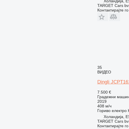
Холандија, E
TARGET Cars bv
Контактирајте г
35
ВИДЕО
Dingli JCPT1
7.500 €
Градежни машин
2019
408 м/ч
Гориво
електро
Холандија, E
TARGET Cars bv
Контактирајте г