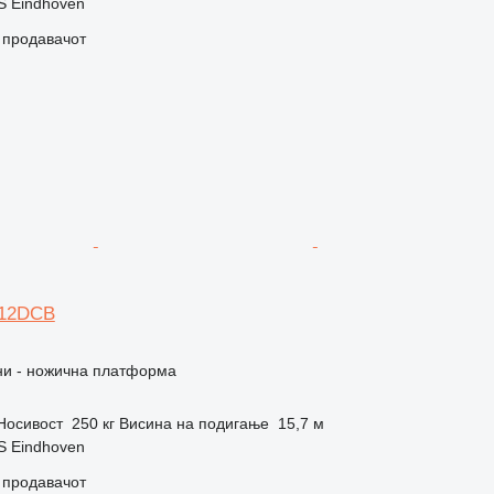
S Eindhoven
о продавачот
612DCB
и - ножична платформа
Носивост
250 кг
Висина на подигање
15,7 м
S Eindhoven
о продавачот