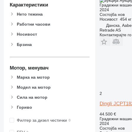
Аукциј
907
Карактеристики
Градежни машин
2024
908
Нето тежина
Состојба
нов
910
Носивост
454 кг
914
Работни часови
Данска, Aabe
Retrade AS
918
Носивост
Контактирајте г
924
Брзина
926
928
930
938
Мотор, менувач
950
Марка на мотор
953
Модел на мотор
955
2
962
Сила на мотор
963
Dingli JCPT1
Гориво
966
44.500 €
972
Градежни машин
Филтер за дизел честички
973
2024
Состојба
нов
980