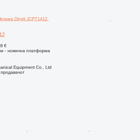
12
08 €
и - ножична платформа
nical Equipment Co., Ltd
о продавачот