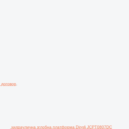
 договор
.
хидраулична зглобна платформа Dingli JCPT0807DC