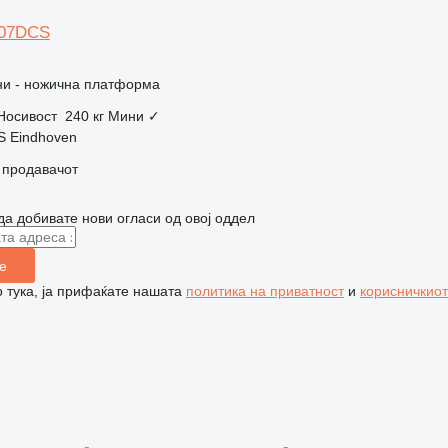
607DCS
и - ножична платформа
Носивост
240 кг
Мини
✓
S Eindhoven
о продавачот
да добивате нови огласи од овој оддел
е
 тука, ја прифаќате нашата
политика на приватност
и
корисничкиот