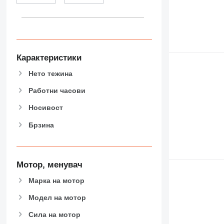
826
906
907
908
910
Карактеристики
914
Нето тежина
918
920
Работни часови
924
Носивост
926
Брзина
928
930
931
938
Мотор, менувач
950
Марка на мотор
953
955
Модел на мотор
962
Сила на мотор
963