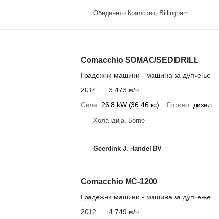
Обединето Кралство, Billingham
Comacchio SOMAC/SEDIDRILL
Градежни машини - машина за дупчење
2014
3.473 м/ч
Сила
26.8 kW (36.46 кс)
Гориво
дизел
Холандија, Borne
Geerdink J. Handel BV
Comacchio MC-1200
Градежни машини - машина за дупчење
2012
4.749 м/ч