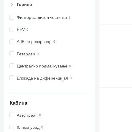
Гориво
966
972
Филтер за дизел честички
973
980
EEV
982
988
AdBlue резервоар
990
Ретардер
992
AP
Централно подмачкување
C-series
CB
Блокада на диференцијал
CS
D series
E-series
Кабина
F-series
GC
Авто греач
IT
M-series
Клима уред