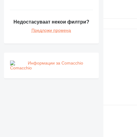
MH
NR
PM
Недостасуваат некои филтри?
RM
Предложи промена
Информации за Comacchio