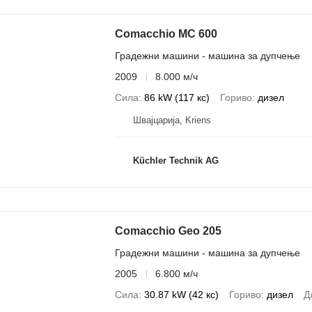
Comacchio MC 600
Градежни машини - машина за дупчење
2009
8.000 м/ч
Сила
86 kW (117 кс)
Гориво
дизел
Швајцарија, Kriens
Küchler Technik AG
Comacchio Geo 205
Градежни машини - машина за дупчење
2005
6.800 м/ч
Сила
30.87 kW (42 кс)
Гориво
дизел
Д