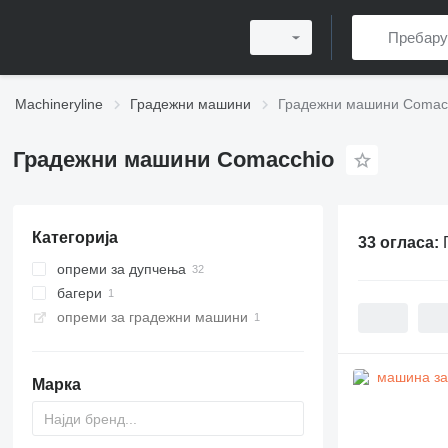
Machineryline
Градежни машини
Градежни машини Comac
Градежни машини Comacchio
Категорија
33 огласа:
опреми за дупчења
багери
машини за дупчење
опреми за градежни машини
машини за набивање столбови
мини багери
Марка