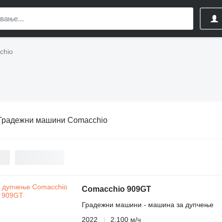
chio
Градежни машини Comacchio
Comacchio 909GT
Градежни машини - машина за дупчење
2022
2.100 м/ч