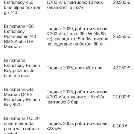
Estrichboy 450
1.700 м/ч, притисок: 10 бар,
29.900 €
bms alpha mixman
капацитет: 5 m3/ч
gb 740
Brinkmann 450
Година: 2020, работни часови:
Estrichboy
3.200 м/ч, сила: 36 kW (48.98
Putzmeister 740
25.950 €
кс), капацитет: 5 m3/ч, висина
BMS Alpha GB
на подигање на бетон: 90 м
Mixman
Brinkmann
Estrichboy Estrich
Година: 2026, состојба: нов
42.250 €
Boy putzmeister
bms mixman
Brinkmann GB
Година: 2015, работни часови:
Mixman D4BS
4.300 м/ч, капацитет: 5 m3/ч,
21.000 €
Estrichboy Estrich
притисок: 8 бар
Boy 450
Brinkmann TCL20
concrete/mortar
Година: 2005, работни часови:
8.103 €
pump with remote
323 м/ч
control