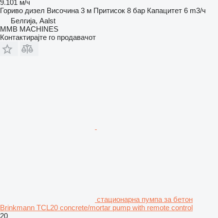
9.101 м/ч
Гориво
дизел
Височина
3 м
Притисок
8 бар
Капацитет
6 m3/ч
Белгија, Aalst
MMB MACHINES
Контактирајте го продавачот
стационарна пумпа за бетон
Brinkmann TCL20 concrete/mortar pump with remote control
20