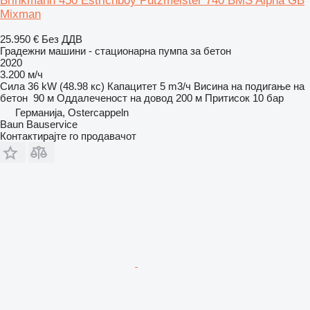
Brinkmann 450 Estrichboy Putzmeister 740 BMS Alpha GB
Mixman
25.950 €
Без ДДВ
Градежни машини - стационарна пумпа за бетон
2020
3.200 м/ч
Сила
36 kW (48.98 кс)
Капацитет
5 m3/ч
Висина на подигање на
бетон
90 м
Оддалеченост на довод
200 м
Притисок
10 бар
Германија, Ostercappeln
Baun Bauservice
Контактирајте го продавачот