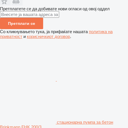
Претплатете се да добивате нови огласи од овој оддел
Претплати се
Со кликнувањето тука, ја прифаќате нашата
политика на
приватност
и
корисничкиот договор
.
стационарна пумпа за бетон
Brinkmann FHK 200/3