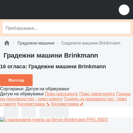
Градежни машини
Градежни машини Brinkmann
Градежни машини Brinkmann
16 огласа:
Градежни машини Brinkmann
Филтер
Сортирање
:
Датум на објавување
Датум на објавување
Прво најскапите
Прво најевтините
Година
на производство - прво новите
Година на производство - прво
старите
Километража ⬊
Километража ⬈