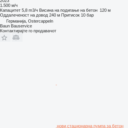
2023
1.500 м/ч
Капацитет
5,8 m3/ч
Висина на подигање на бетон
120 м
Оддалеченост на довод
240 м
Притисок
10 бар
Германија, Ostercappeln
Baun Bauservice
Контактирајте го продавачот
нови стационарна пумпа за бетон