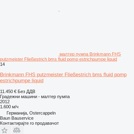
малтер пумпа Brinkmann FHS
putzmeister Fließestrich bms fluid pomp estrichpumpe liquid
14
Brinkmann FHS putzmeister Fließestrich bms fluid pomp
estrichpumpe liquid
11.450 €
Без ДДВ
Градежни машини - малтер пумпа
2012
1.600 м/ч
Германија, Ostercappeln
Baun Bauservice
Контактирајте го продавачот