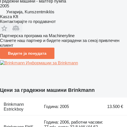
Градежни машини - малтер пумпа
2005
Унгарија, Kunszentmiklós
Kasza Kft
Контактирајте го продавачот
Партнерска програма на Machineryline
Станете наш партнер и бидете наградени за секој привлечен
клиент
Видете ја понудата
Информации за Brinkmann
Цени за градежни машини Brinkmann
Brinkmann
Година: 2005
13.500 €
Estrickboy
Година: 2006, работни часови:
Brinkmann FHS
77 м/ч, сила: 32.8 kW (44.62