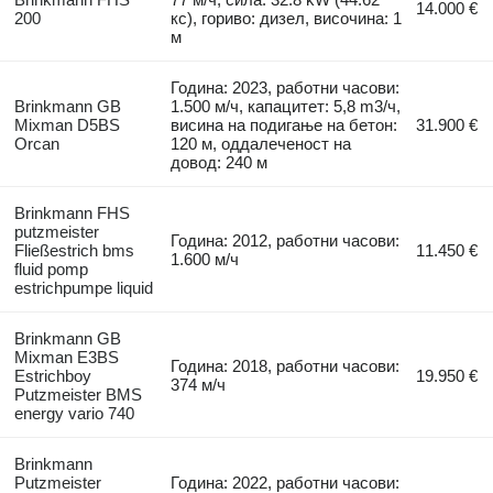
14.000 €
200
кс), гориво: дизел, височина: 1
м
Година: 2023, работни часови:
Brinkmann GB
1.500 м/ч, капацитет: 5,8 m3/ч,
Mixman D5BS
висина на подигање на бетон:
31.900 €
Orcan
120 м, оддалеченост на
довод: 240 м
Brinkmann FHS
putzmeister
Година: 2012, работни часови:
Fließestrich bms
11.450 €
1.600 м/ч
fluid pomp
estrichpumpe liquid
Brinkmann GB
Mixman E3BS
Година: 2018, работни часови:
Estrichboy
19.950 €
374 м/ч
Putzmeister BMS
energy vario 740
Brinkmann
Putzmeister
Година: 2022, работни часови: