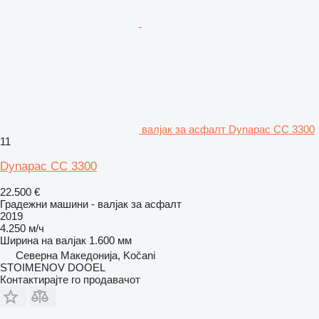
валјак за асфалт Dynapac CC 3300
11
Dynapac CC 3300
22.500 €
Градежни машини - валјак за асфалт
2019
4.250 м/ч
Ширина на валјак
1.600 мм
Северна Македонија, Kočani
STOIMENOV DOOEL
Контактирајте го продавачот