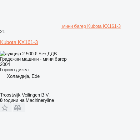
мини багер Kubota KX161-3
21
Kubota KX161-3
2.500 €
Без ДДВ
Градежни машини - мини багер
2004
Гориво
дизел
Холандија, Ede
Troostwijk Veilingen B.V.
8
години на Machineryline