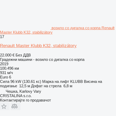
возило со дигалка со корпа Renault
Master Klubb K32, stabilizátory
17
Renault Master Klubb K32, stabilizátory
22.000 €
Без ДДВ
Градежни машини - возило со дигалка со корпа
2019
100.496 км
931 м/ч
Euro 6
Сила
96 kW (130.61 кс)
Марка на лифт
KLUBB
Висина на
подигање
12,5 м
Дофат на стрела
6,8 м
Чешка, Karlovy Vary
CRISTALINA s.r.o.
Контактирајте го продавачот