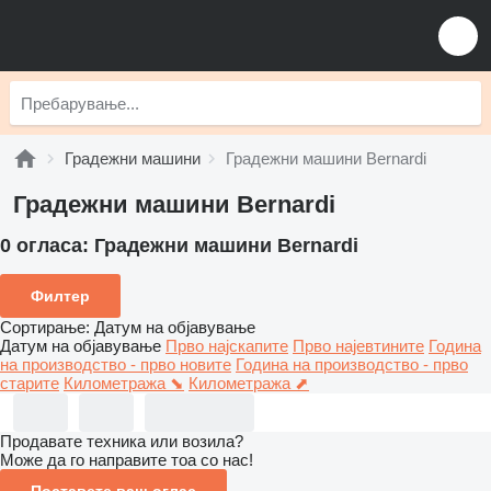
Градежни машини
Градежни машини Bernardi
Градежни машини Bernardi
0 огласа:
Градежни машини Bernardi
Филтер
Сортирање
:
Датум на објавување
Датум на објавување
Прво најскапите
Прво најевтините
Година
на производство - прво новите
Година на производство - прво
старите
Километража ⬊
Километража ⬈
Продавате техника или возила?
Може да го направите тоа со нас!
Поставете ваш оглас