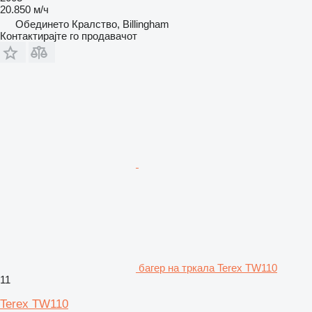
20.850 м/ч
Обединето Кралство, Billingham
Контактирајте го продавачот
багер на тркала Terex TW110
11
Terex TW110