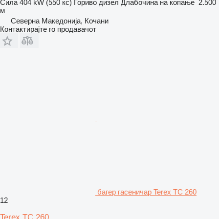
Сила
404 kW (550 кс)
Гориво
дизел
Длабочина на копање
2.500
м
Северна Македонија, Кочани
Контактирајте го продавачот
багер гасеничар Terex TC 260
12
Terex TC 260