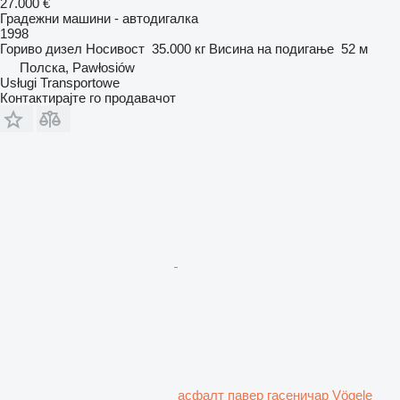
27.000 €
Градежни машини - автодигалка
1998
Гориво
дизел
Носивост
35.000 кг
Висина на подигање
52 м
Полска, Pawłosiów
Usługi Transportowe
Контактирајте го продавачот
асфалт павер гасеничар Vögele