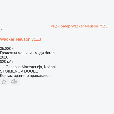
миди багер Wacker Neuson 75Z3
7
Wacker Neuson 75Z3
35.880 €
Градежни машини - миди багер
2016
920 м/ч
Северна Македонија, Kočani
STOIMENOV DOOEL
Контактирајте го продавачот