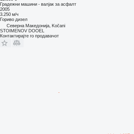
Градежни машини - валјак за асфалт
2005
3.250 м/ч
Гориво
дизел
Северна Македонија, Kočani
STOIMENOV DOOEL
Контактирајте го продавачот