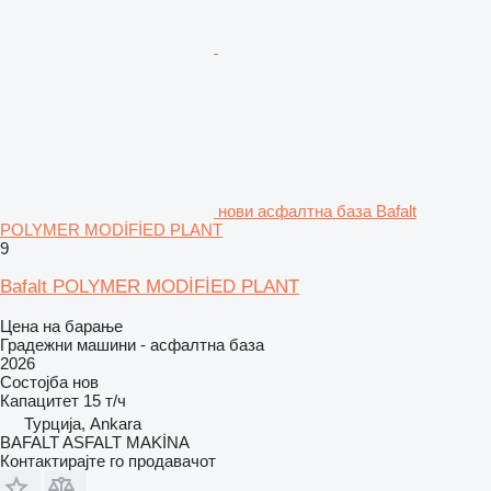
нови асфалтна база Bafalt
POLYMER MODİFİED PLANT
9
Bafalt POLYMER MODİFİED PLANT
Цена на барање
Градежни машини - асфалтна база
2026
Состојба
нов
Капацитет
15 т/ч
Турција, Ankara
BAFALT ASFALT MAKİNA
Контактирајте го продавачот