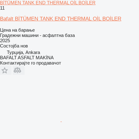
BİTÜMEN TANK END THERMAL OİL BOİLER
11
Bafalt BİTÜMEN TANK END THERMAL OİL BOİLER
Цена на барање
Градежни машини - асфалтна база
2025
Состојба
нов
Турција, Ankara
BAFALT ASFALT MAKİNA
Контактирајте го продавачот