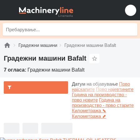
Градежни машини
Градежни машини Bafalt
Градежни машини Bafalt
7 огласа:
Градежни машини Bafalt
Датум на објавување
Прво
најскапите
Прво најевтините
Година на производство -
прво новите
Година на
производство - прво старите
Километража ⬊
Километража ⬈