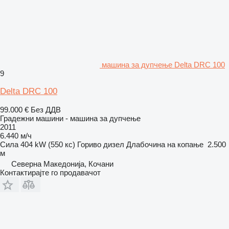
машина за дупчење Delta DRC 100
9
Delta DRC 100
99.000 €
Без ДДВ
Градежни машини - машина за дупчење
2011
6.440 м/ч
Сила
404 kW (550 кс)
Гориво
дизел
Длабочина на копање
2.500
м
Северна Македонија, Кочани
Контактирајте го продавачот