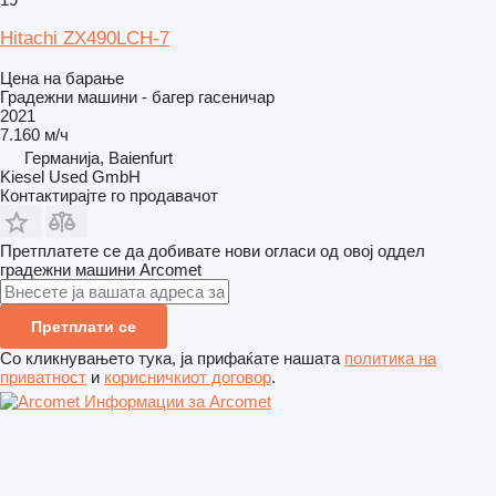
Hitachi ZX490LCH-7
Цена на барање
Градежни машини - багер гасеничар
2021
7.160 м/ч
Германија, Baienfurt
Kiesel Used GmbH
Контактирајте го продавачот
Претплатете се да добивате нови огласи од овој оддел
градежни машини
Arcomet
Претплати се
Со кликнувањето тука, ја прифаќате нашата
политика на
приватност
и
корисничкиот договор
.
Информации за Arcomet