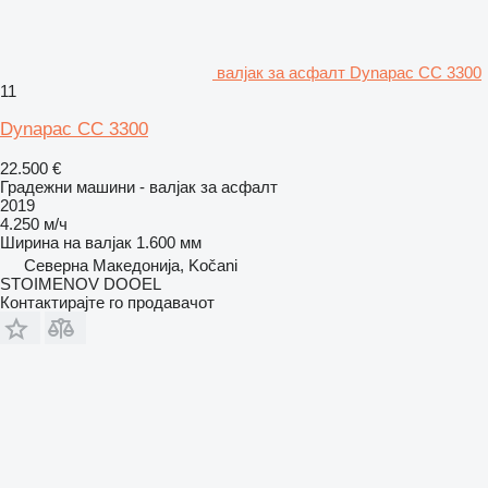
валјак за асфалт Dynapac CC 3300
11
Dynapac CC 3300
22.500 €
Градежни машини - валјак за асфалт
2019
4.250 м/ч
Ширина на валјак
1.600 мм
Северна Македонија, Kočani
STOIMENOV DOOEL
Контактирајте го продавачот