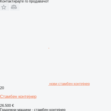
Контактирајте го продавачот
нови стамбен контејнер
20
Стамбен контејнер
26.500 €
Градежни машини - стамбен контејнер