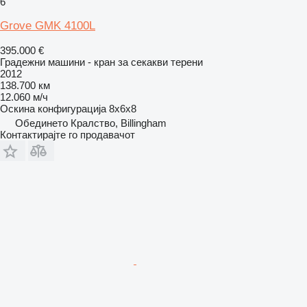
6
Grove GMK 4100L
395.000 €
Градежни машини - кран за секакви терени
2012
138.700 км
12.060 м/ч
Оскина конфигурација
8x6x8
Обединето Кралство, Billingham
Контактирајте го продавачот