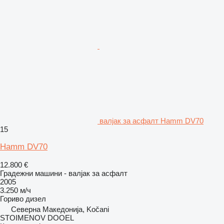
валјак за асфалт Hamm DV70
15
Hamm DV70
12.800 €
Градежни машини - валјак за асфалт
2005
3.250 м/ч
Гориво
дизел
Северна Македонија, Kočani
STOIMENOV DOOEL