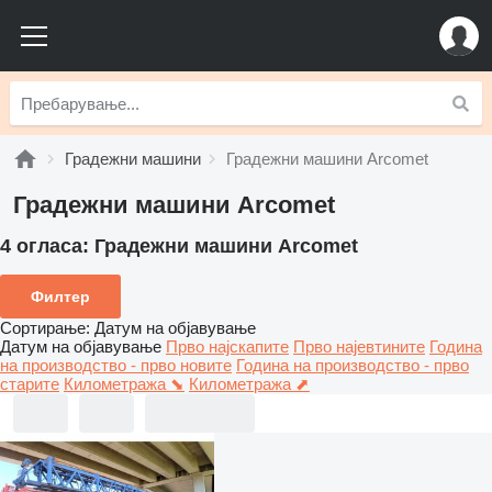
Градежни машини
Градежни машини Arcomet
Градежни машини Arcomet
4 огласа:
Градежни машини Arcomet
Филтер
Сортирање
:
Датум на објавување
Датум на објавување
Прво најскапите
Прво најевтините
Година
на производство - прво новите
Година на производство - прво
старите
Километража ⬊
Километража ⬈