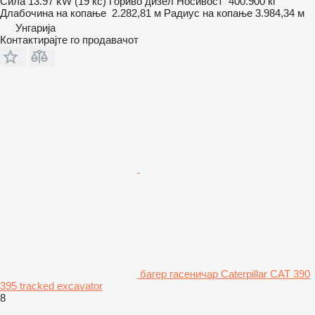
Сила
13.97 kW (19 кс)
Гориво
дизел
Носивост
400.900 кг
Длабочина на копање
2.282,81 м
Радиус на копање
3.984,34 м
Унгарија
Контактирајте го продавачот
багер гасеничар Caterpillar CAT 390
395 tracked excavator
8