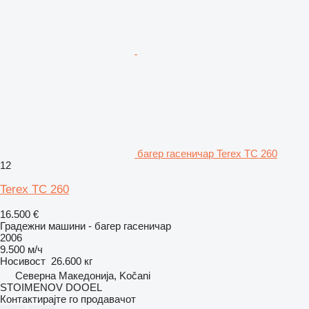
багер гасеничар Terex TC 260
12
Terex TC 260
16.500 €
Градежни машини - багер гасеничар
2006
9.500 м/ч
Носивост
26.600 кг
Северна Македонија, Kočani
STOIMENOV DOOEL
Контактирајте го продавачот