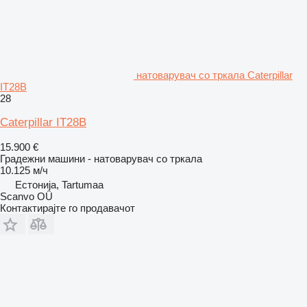
натоварувач со тркала Caterpillar
IT28B
28
Caterpillar IT28B
15.900 €
Градежни машини - натоварувач со тркала
10.125 м/ч
Естонија, Tartumaa
Scanvo OÜ
Контактирајте го продавачот