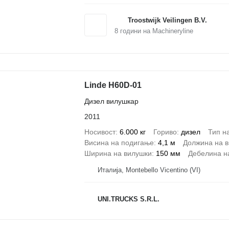
Troostwijk Veilingen B.V.
8
години на Machineryline
Linde H60D-01
Дизел вилушкар
2011
Носивост
6.000 кг
Гориво
дизел
Тип н
Висина на подигање
4,1 м
Должина на 
Ширина на вилушки
150 мм
Дебелина н
Италија, Montebello Vicentino (VI)
UNI.TRUCKS S.R.L.