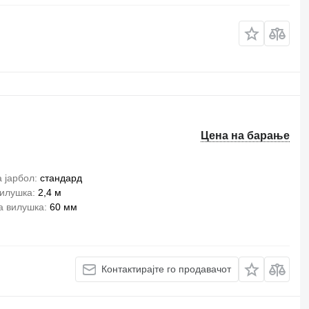
Цена на барање
а јарбол
стандард
вилушка
2,4 м
а вилушка
60 мм
Контактирајте го продавачот