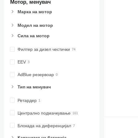
Мотор, менувач
Марка на мотор
Модел на мотор
Сила на мотор
Филтер за дизел честички
EEV
AdBlue резервоар
Тип на менувач
Ретардер
Централно подмачкување
Блокада на диференцијал
Капацитет на батерија