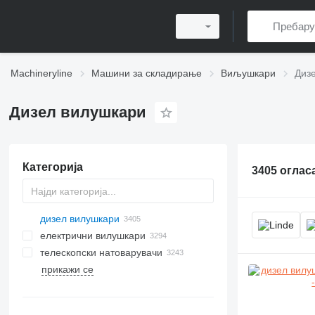
Machineryline
Машини за складирање
Виљушкари
Диз
Дизел вилушкари
Категорија
3405 оглас
дизел вилушкари
електрични вилушкари
телескопски натоварувачи
прикажи се