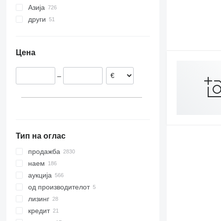
Азија
Германија
други
Холандија
Кина
Италија
Обединети Арапски Емирати
Украина
Полска
Молдавија
Азербејџан
Цена
Шпанија
Чиле
Јапонија
Белгија
Аргентина
Узбекистан
–
Обединето Кралство
Уругвај
Турција
Романија
Бразил
Индија
прикажи се
Тип на оглас
продажба
наем
аукција
од производителот
лизинг
кредит