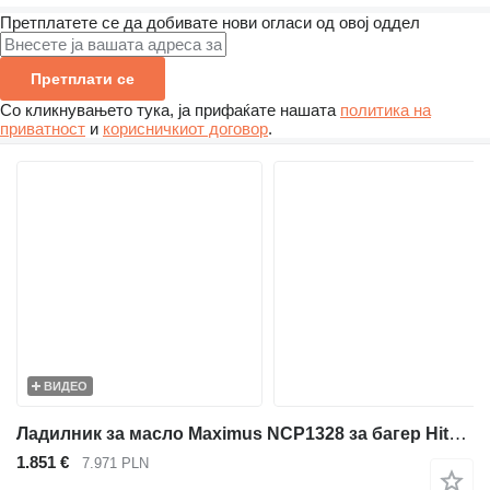
Претплатете се да добивате нови огласи од овој оддел
Претплати се
Со кликнувањето тука, ја прифаќате нашата
политика на
приватност
и
корисничкиот договор
.
ВИДЕО
Ладилник за масло Maximus NCP1328 за багер Hitachi ZAXIS450 ZAXIS470
1.851 €
7.971 PLN