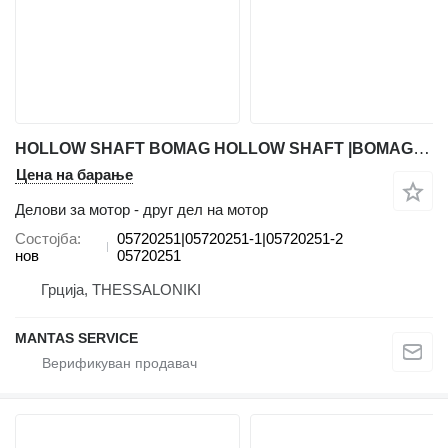
HOLLOW SHAFT BOMAG HOLLOW SHAFT |BOMAG HOLLOW SHAFT |BOMAG HOLLOW SHAFT 05720251|05720251-1|05720251-2 за градежни машини BOMAG
Цена на барање
Делови за мотор - друг дел на мотор
Состојба
05720251|05720251-1|05720251-2
нов
05720251
Грција, THESSALONIKI
MANTAS SERVICE