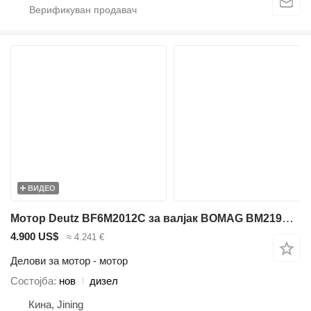
ВИДЕО
Мотор Deutz BF6M2012C за валјак BOMAG BM219D, BW219D
4.900 US$
≈ 4.241 €
Делови за мотор - мотор
Состојба
нов
дизел
Кина, Jining