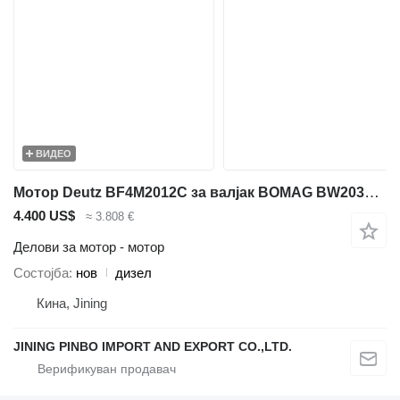
ВИДЕО
Мотор Deutz BF4M2012C за валјак BOMAG BW203AD-4 BW212
4.400 US$
≈ 3.808 €
Делови за мотор - мотор
Состојба
нов
дизел
Кина, Jining
JINING PINBO IMPORT AND EXPORT CO.,LTD.