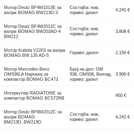
Мотор Deutz BF4M1013E за
Состојба: нов,
4.241 €
валјак BOMAG BW213D-3
гориво: дизел
Мотор Deutz BF4M2012C за
Состојба: нов,
валјак BOMAG BW203AD-4
3.808 €
гориво: дизел
BW212
Мотор Kubota V2203 за валјак
Гориво: дизел
2.150 €
BOMAG BW 135 AD-5
Мотор Mercedes-Benz
Број на дел: OM
OM936LA Naprawa за
936, OM936, Bomag,
3.900 €
компактор BOMAG BC473
гориво: дизел
Интеркулер RADIATORE за
450 €
компактор BOMAG BC572RB
Мотор Deutz BF6M2012C за
Состојба: нов,
валјак BOMAG
4.241 €
гориво: дизел
BM219D, BW219D