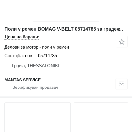
Поли v ремен BOMAG V-BELT 05714785 за градежни машини BOMAG
Цена на барање
Делови за мотор - поли v ремен
Состојба
нов
05714785
Грција, THESSALONIKI
MANTAS SERVICE