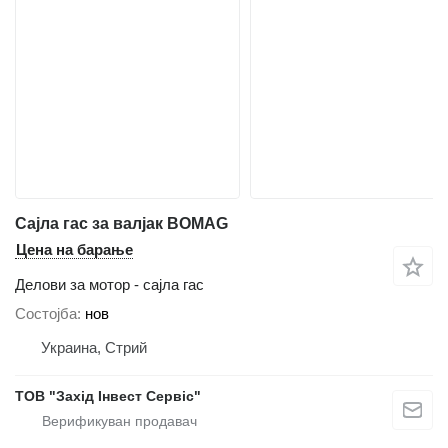
Сајла гас за валјак BOMAG
Цена на барање
Делови за мотор - сајла гас
Состојба
нов
Украина, Стрий
ТОВ "Захід Інвест Сервіс"