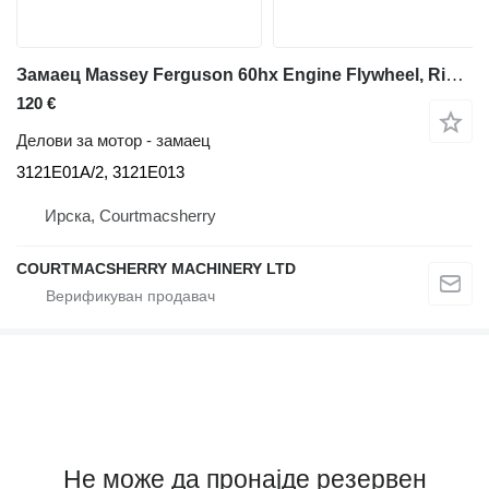
Замаец Massey Ferguson 60hx Engine Flywheel, Ring Gear 3121e01a/2, 3121e013 3121E01A/2 за багер-натоварувач Massey Ferguson 60hx
120 €
Делови за мотор - замаец
3121E01A/2, 3121E013
Ирска, Courtmacsherry
COURTMACSHERRY MACHINERY LTD
Не може да пронајде резервен