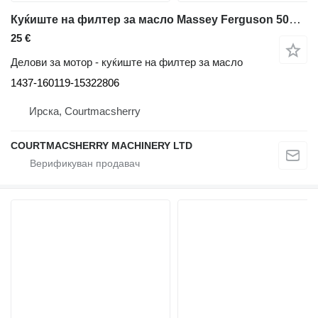
Куќиште на филтер за масло Massey Ferguson 50b Oil Filter Housing. Please Check By Photos 1437-160119-15322806 за багер-натоварувач Massey Ferguson 50b
25 €
Делови за мотор - куќиште на филтер за масло
1437-160119-15322806
Ирска, Courtmacsherry
COURTMACSHERRY MACHINERY LTD