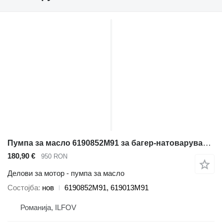
Пумпа за масло 6190852M91 за багер-натоварувач Massey Ferguson Landini, Manitou
180,90 €
950 RON
Делови за мотор - пумпа за масло
Состојба
нов
6190852M91, 619013M91
Романија, ILFOV