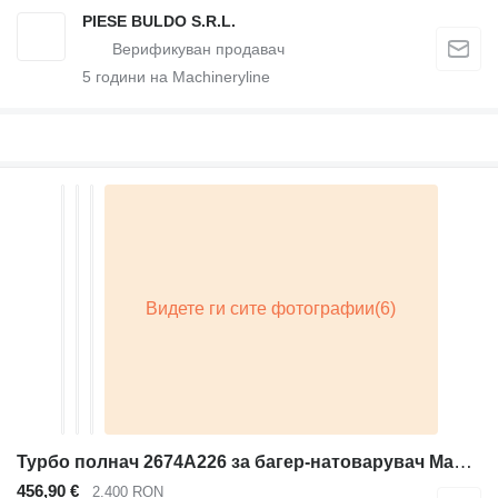
PIESE BULDO S.R.L.
5
години на Machineryline
Турбо полнач 2674A226 за багер-натоварувач Massey Ferguson Caterpillar
456,90 €
2.400 RON