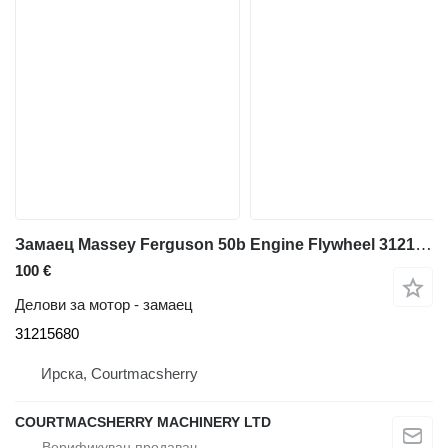
Замаец Massey Ferguson 50b Engine Flywheel 31215680 за багер-натоварувач Massey Ferguson 50b
100 €
Делови за мотор - замаец
31215680
Ирска, Courtmacsherry
COURTMACSHERRY MACHINERY LTD