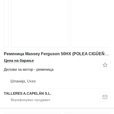
Ременица Massey Ferguson 50HX (POLEA CIGÜEÑAL) за багер-натоварувач Massey Ferguson 50HX
Цена на барање
Делови за мотор - ременица
Шпанија, Uxes
TALLERES A.CAPELÁN S.L.