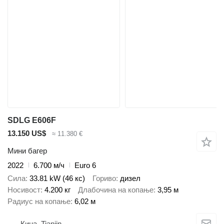
SDLG E606F
13.150 US$
≈ 11.380 €
Мини багер
2022
6.700 м/ч
Euro 6
Сила
33.81 kW (46 кс)
Гориво
дизел
Носивост
4.200 кг
Длабочина на копање
3,95 м
Радиус на копање
6,02 м
Кина, Tianjin