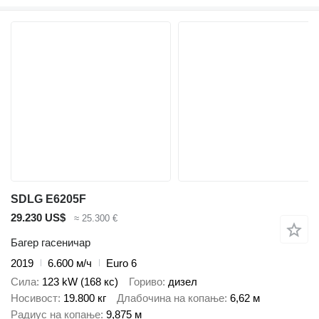
SDLG E6205F
29.230 US$
≈ 25.300 €
Багер гасеничар
2019
6.600 м/ч
Euro 6
Сила
123 kW (168 кс)
Гориво
дизел
Носивост
19.800 кг
Длабочина на копање
6,62 м
Радиус на копање
9,875 м