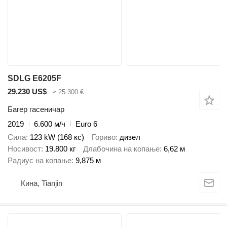
SDLG E6205F
29.230 US$
≈ 25.300 €
Багер гасеничар
2019
6.600 м/ч
Euro 6
Сила
123 kW (168 кс)
Гориво
дизел
Носивост
19.800 кг
Длабочина на копање
6,62 м
Радиус на копање
9,875 м
Кина, Tianjin