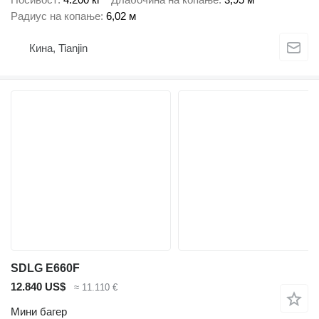
Радиус на копање
6,02 м
Кина, Tianjin
SDLG E660F
12.840 US$
≈ 11.110 €
Мини багер