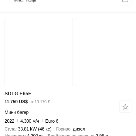
SDLG E65F
11.750 US$
≈ 10.170 €
Мини багер
2022
4.300 м/ч
Euro 6
Сила
33.81 kW (46 кс)
Гориво
дизел
Носивост
4.200 кг
Длабочина на копање
3,95 м