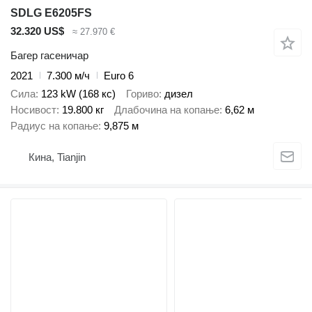
SDLG E6205FS
32.320 US$
≈ 27.970 €
Багер гасеничар
2021
7.300 м/ч
Euro 6
Сила
123 kW (168 кс)
Гориво
дизел
Носивост
19.800 кг
Длабочина на копање
6,62 м
Радиус на копање
9,875 м
Кина, Tianjin