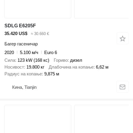
SDLG E6205F
35.420 US$
≈ 30.660 €
Багер гасеничар
2020
5.100 м/ч
Euro 6
Сила
123 kW (168 кс)
Гориво
дизел
Носивост
19.800 кг
Длабочина на копање
6,62 м
Радиус на копање
9,875 м
Кина, Tianjin