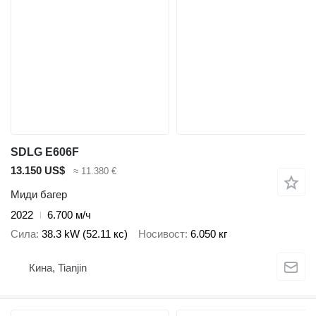
SDLG E606F
13.150 US$
≈ 11.380 €
Миди багер
2022
6.700 м/ч
Сила
38.3 kW (52.11 кс)
Носивост
6.050 кг
Кина, Tianjin