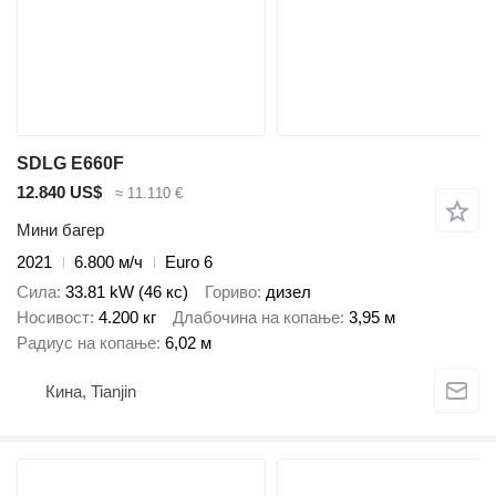
SDLG E660F
12.840 US$
≈ 11.110 €
Мини багер
2021
6.800 м/ч
Euro 6
Сила
33.81 kW (46 кс)
Гориво
дизел
Носивост
4.200 кг
Длабочина на копање
3,95 м
Радиус на копање
6,02 м
Кина, Tianjin