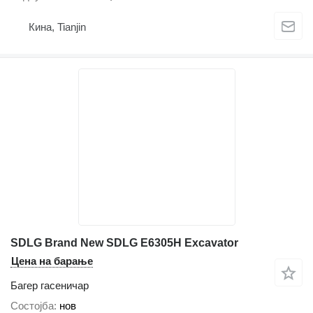
Кина, Tianjin
SDLG ​Brand New SDLG E6305H Excavator
Цена на барање
Багер гасеничар
Состојба
нов