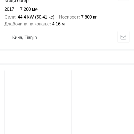
Миди багер
2017
7.200 м/ч
Сила
44.4 kW (60.41 кс)
Носивост
7.800 кг
Длабочина на копање
4,16 м
Кина, Tianjin