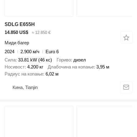
SDLG E655H
14.850 US$
≈ 12.850 €
Миди багер
2024
2.900 м/ч
Euro 6
Сила
33.81 kW (46 кс)
Гориво
дизел
Носивост
4.200 кг
Длабочина на копање
3,95 м
Радиус на копање
6,02 м
Кина, Tianjin