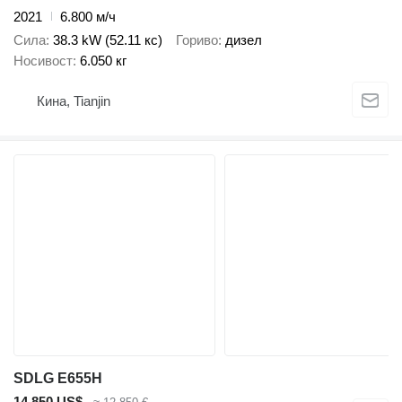
2021
6.800 м/ч
Сила
38.3 kW (52.11 кс)
Гориво
дизел
Носивост
6.050 кг
Кина, Tianjin
SDLG E655H
14.850 US$