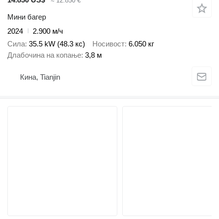
≈ 12.850 €
Мини багер
2024
2.900 м/ч
Сила
35.5 kW (48.3 кс)
Носивост
6.050 кг
Длабочина на копање
3,8 м
Кина, Tianjin