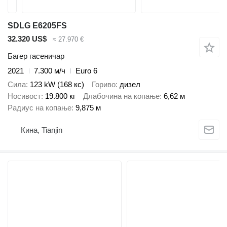
SDLG E6205FS
32.320 US$
≈ 27.970 €
Багер гасеничар
2021
7.300 м/ч
Euro 6
Сила
123 kW (168 кс)
Гориво
дизел
Носивост
19.800 кг
Длабочина на копање
6,62 м
Радиус на копање
9,875 м
Кина, Tianjin