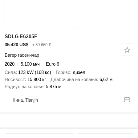
SDLG E6205F
35.420 US$
≈ 30.660 €
Багер гасеничар
2020
5.100 м/ч
Euro 6
Сила
123 kW (168 кс)
Гориво
дизел
Носивост
19.800 кг
Длабочина на копање
6,62 м
Радиус на копање
9,875 м
Кина, Tianjin