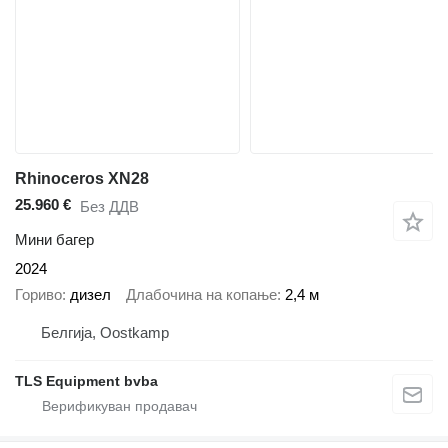
Rhinoceros XN28
25.960 €
Без ДДВ
Мини багер
2024
Гориво
дизел
Длабочина на копање
2,4 м
Белгија, Oostkamp
TLS Equipment bvba