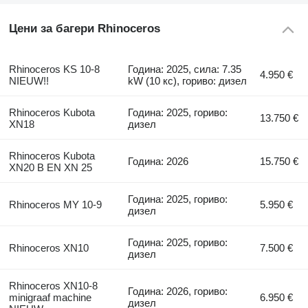
Цени за багери Rhinoceros
Rhinoceros KS 10-8
Година: 2025, сила: 7.35
4.950 €
NIEUW!!
kW (10 кс), гориво: дизел
Rhinoceros Kubota
Година: 2025, гориво:
13.750 €
XN18
дизел
Rhinoceros Kubota
Година: 2026
15.750 €
XN20 B EN XN 25
Година: 2025, гориво:
Rhinoceros MY 10-9
5.950 €
дизел
Година: 2025, гориво:
Rhinoceros XN10
7.500 €
дизел
Rhinoceros XN10-8
Година: 2026, гориво:
minigraaf machine
6.950 €
дизел