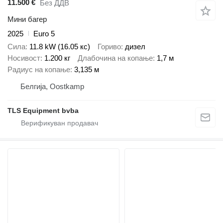
11.500 €
Без ДДВ
Мини багер
2025
Euro 5
Сила
11.8 kW (16.05 кс)
Гориво
дизел
Носивост
1.200 кг
Длабочина на копање
1,7 м
Радиус на копање
3,135 м
Белгија, Oostkamp
TLS Equipment bvba