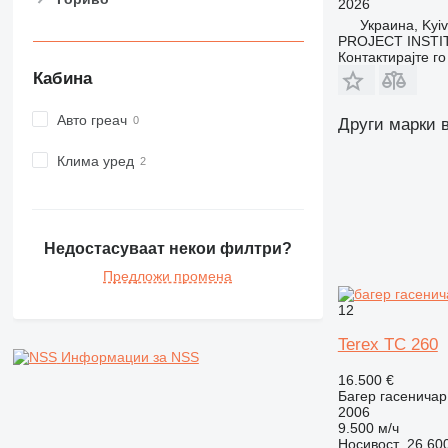
2026
M-series
Украина, Kyiv
MH
PROJECT INSTI
Контактирајте г
NR
Кабина
PC
Авто греач
Други марки в
Клима уред
Недостасуваат некои филтри?
Предложи промена
12
Terex TC 260
Информации за NSS
16.500 €
Багер гасеничар
2006
9.500 м/ч
Носивост
26.600