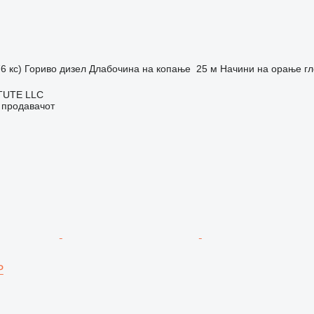
6 кс)
Гориво
дизел
Длабочина на копање
25 м
Начини на орање
г
TUTE LLC
о продавачот
Р