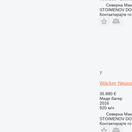
Северна Маке
STOIMENOV DO
Контактирајте г
7
Wacker Neuso
35.880 €
Миди багер
2016
920 м/ч
Северна Маке
STOIMENOV DO
Контактирајте г