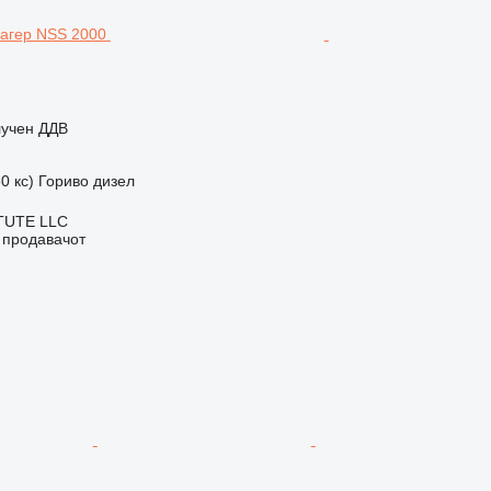
лучен ДДВ
0 кс)
Гориво
дизел
TUTE LLC
о продавачот