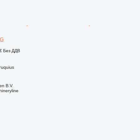
4G
 €
Без ДДВ
ruquius
en B.V.
ineryline