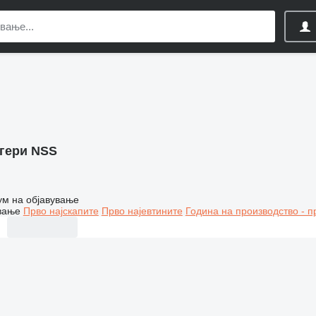
гери NSS
ум на објавување
вање
Прво најскапите
Прво најевтините
Година на производство - п