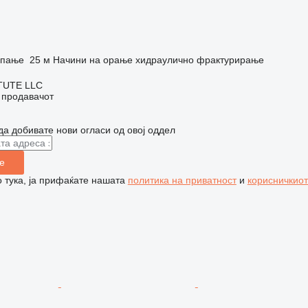
опање
25 м
Начини на орање
хидраулично фрактурирање
TUTE LLC
о продавачот
да добивате нови огласи од овој оддел
е
 тука, ја прифаќате нашата
политика на приватност
и
корисничкиот