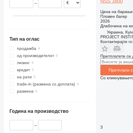
NSS 1600
–
318
140X LC
G-series
Цена на барање
319
205
Пловен багер
320
215
2026
Длабочина на к
321
220X
Украина, Kyiv
322
225
PROJECT INSTI
Тип на оглас
323
245HDLR
Контактирајте г
324
8008
продажба
325
8010
од производителот
Претплатете се 
326
8014
лизинг
329
8016
кредит
Претплати с
330
8018
на рати
Со кликнувањето
336
8025
trade-in (размена со доплата)
340
8026
размена
345
8030
349
8035
Година на производство
350
8045
365
8050
–
374
8052
3