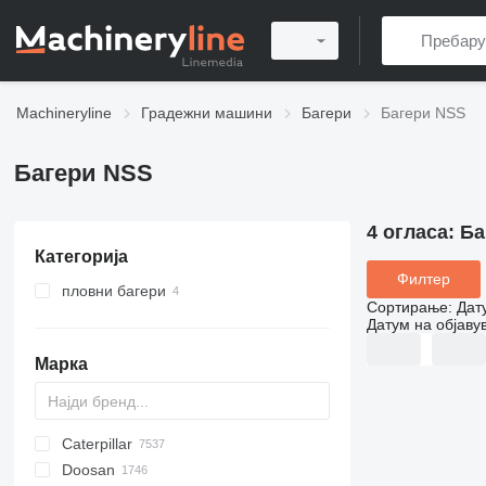
Machineryline
Градежни машини
Багери
Багери NSS
Багери NSS
4 огласа:
Ба
Категорија
Филтер
пловни багери
Сортирање
:
Дат
Датум на објаву
Марка
Caterpillar
AX
140W
BC
323
90
CK
440
Doosan
150W
MC
325
180
570
120
CF
S-series
DX
R-series