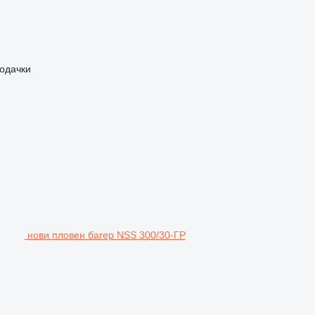
лодачки
нови пловен багер NSS 300/30-ГР