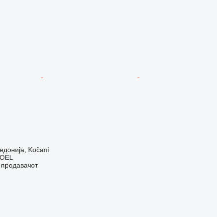
донија, Kočani
OEL
о продавачот