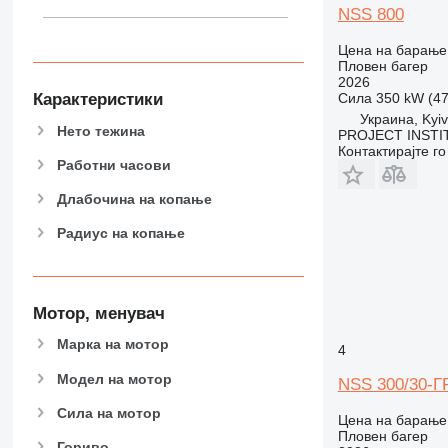
375
8055
NSS 800
390
8056
395
8060
Цена на барање
Пловен багер
416
8065
2026
420
8080
Карактеристики
Сила
350 kW (47
Украина, Kyiv
422
8085
Нето тежина
PROJECT INSTI
424
JS
Контактирајте г
Работни часови
426
JZ
428
NXT
Длабочина на копање
430
Радиус на копање
432
434
438
Мотор, менувач
444
C-series
Марка на мотор
4
D series
Модел на мотор
NSS 300/30-Г
E-series
F-series
Сила на мотор
Цена на барање
GC
Пловен багер
Гориво