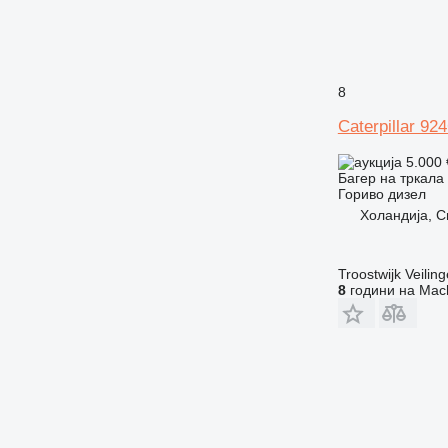
8
Caterpillar 92
5.000
Багер на тркала
Гориво
дизел
Холандија, C
Troostwijk Veiling
8
години на Mach