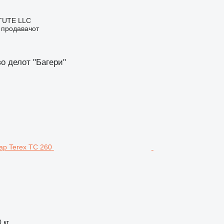
TUTE LLC
о продавачот
о делот "Багери"
 кг