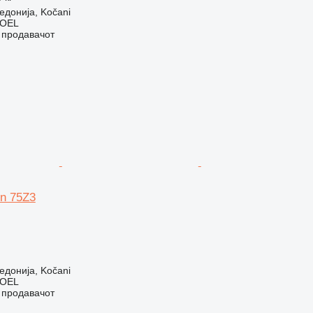
донија, Kočani
OEL
о продавачот
n 75Z3
донија, Kočani
OEL
о продавачот