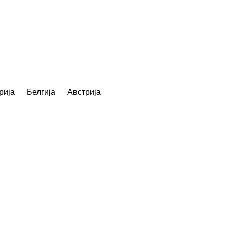
рија
Белгија
Австрија