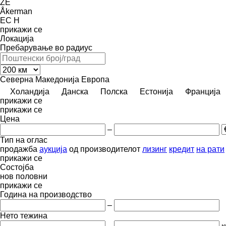
ZE
Åkerman
EC
H
прикажи се
Локација
Пребарување во радиус
Северна Македонија
Европа
Холандија
Данска
Полска
Естонија
Франција
прикажи се
прикажи се
Цена
–
Тип на оглас
продажба
аукција
од производителот
лизинг
кредит
на рати
прикажи се
Состојба
нов
половни
прикажи се
Година на производство
–
Нето тежина