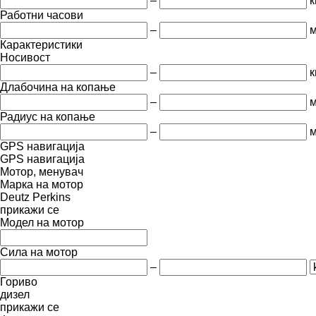
–
к
Работни часови
–
м
Карактеристики
Носивост
–
к
Длабочина на копање
–
Радиус на копање
–
GPS навигација
GPS навигација
Мотор, менувач
Марка на мотор
Deutz
Perkins
прикажи се
Модел на мотор
Сила на мотор
–
Гориво
дизел
прикажи се