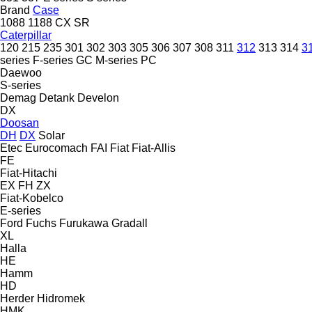
Brand
Case
1088
1188
CX
SR
Caterpillar
120
215
235
301
302
303
305
306
307
308
311
312
313
314
3
series
F-series
GC
M-series
PC
Daewoo
S-series
Demag
Detank
Develon
DX
Doosan
DH
DX
Solar
Etec
Eurocomach
FAI
Fiat
Fiat-Allis
FE
Fiat-Hitachi
EX
FH
ZX
Fiat-Kobelco
E-series
Ford
Fuchs
Furukawa
Gradall
XL
Halla
HE
Hamm
HD
Herder
Hidromek
HMK