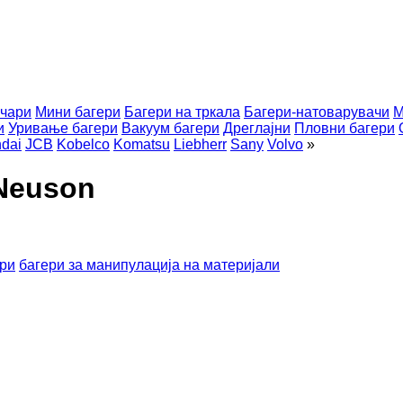
ичари
Мини багери
Багери на тркала
Багери-натоварувачи
М
и
Уривање багери
Вакуум багери
Дреглајни
Пловни багери
dai
JCB
Kobelco
Komatsu
Liebherr
Sany
Volvo
»
Neuson
ери
багери за манипулација на материјали