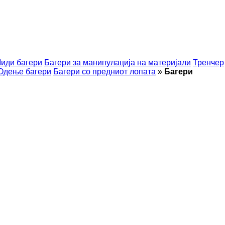
иди багери
Багери за манипулација на материјали
Тренчер
Одење багери
Багери со предниот лопата
»
Багери