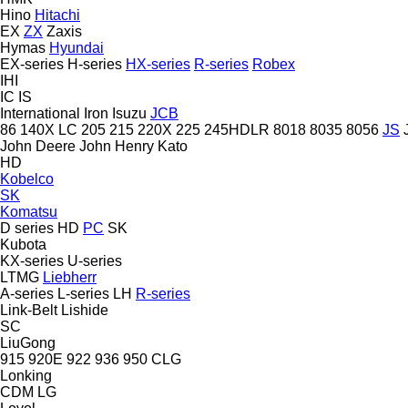
Hino
Hitachi
EX
ZX
Zaxis
Hymas
Hyundai
EX-series
H-series
HX-series
R-series
Robex
IHI
IC
IS
International
Iron
Isuzu
JCB
86
140X LC
205
215
220X
225
245HDLR
8018
8035
8056
JS
John Deere
John Henry
Kato
HD
Kobelco
SK
Komatsu
D series
HD
PC
SK
Kubota
KX-series
U-series
LTMG
Liebherr
A-series
L-series
LH
R-series
Link-Belt
Lishide
SC
LiuGong
915
920E
922
936
950
CLG
Lonking
CDM
LG