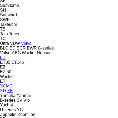
SE
Sumitomo
SH
Sunward
SWE
Takeuchi
TB
Tata
Terex
TC
Ultra
VDW
Volvo
BLC
EC
ECR
EWR
G-series
Volvo-ABG
Wacker Neuson
ET
ET35
ET145
EZ
EZ 50
Wacker
ET
XCMG
XD
XE
Yamaha
Yanmar
B-series
SV
Vio
Yuchai
U-series
YC
Zeppelin
Zoomlion