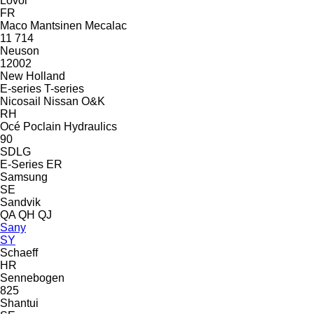
Lovol
FR
Maco
Mantsinen
Mecalac
11
714
Neuson
12002
New Holland
E-series
T-series
Nicosail
Nissan
O&K
RH
Océ
Poclain Hydraulics
90
SDLG
E-Series
ER
Samsung
SE
Sandvik
QA
QH
QJ
Sany
SY
Schaeff
HR
Sennebogen
825
Shantui