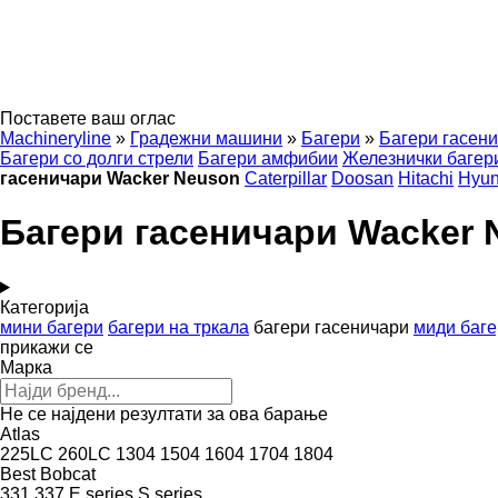
Поставете ваш оглас
Machineryline
»
Градежни машини
»
Багери
»
Багери гасен
Багери со долги стрели
Багери амфибии
Железнички багер
гасеничари Wacker Neuson
Caterpillar
Doosan
Hitachi
Hyun
Багери гасеничари Wacker 
Категорија
мини багери
багери на тркала
багери гасеничари
миди баг
прикажи се
Марка
Не се најдени резултати за ова барање
Atlas
225LC
260LC
1304
1504
1604
1704
1804
Best
Bobcat
331
337
E series
S series