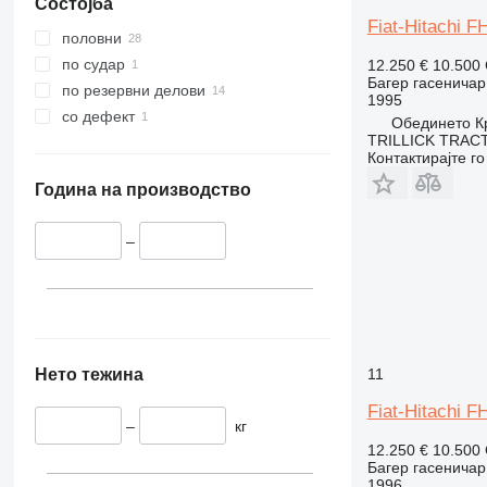
Состојба
375
Fiat-Hitachi F
390
половни
395
по судар
12.250 €
10.500
Багер гасеничар
C-series
по резервни делови
1995
D series
со дефект
Обединето Кра
E-series
TRILLICK TRAC
Контактирајте г
F-series
GC
Година на производство
M-series
PC
–
Нето тежина
11
Fiat-Hitachi F
–
кг
12.250 €
10.500
Багер гасеничар
1996