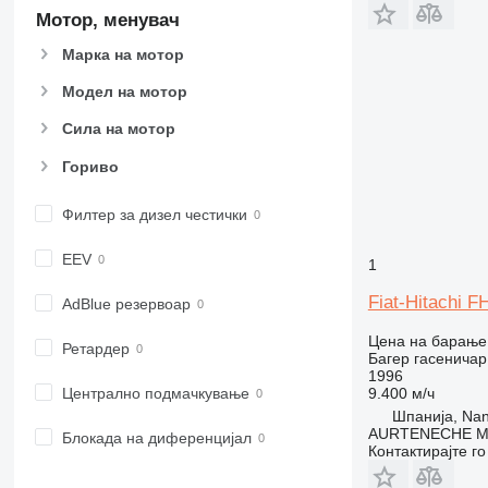
Мотор, менувач
Марка на мотор
Модел на мотор
Сила на мотор
Гориво
Филтер за дизел честички
EEV
1
Fiat-Hitachi F
AdBlue резервоар
Цена на барање
Ретардер
Багер гасеничар
1996
9.400 м/ч
Централно подмачкување
Шпанија, Nanc
AURTENECHE M
Блокада на диференцијал
Контактирајте г