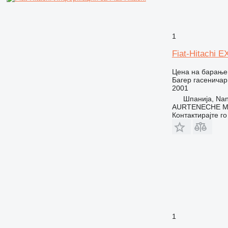
1
Fiat-Hitachi E
Цена на барање
Багер гасеничар
2001
Шпанија, Nanc
AURTENECHE M
Контактирајте г
1