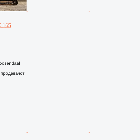
X 165
oosendaal
о продавачот