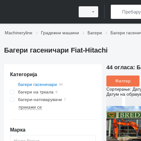
Machineryline
Градежни машини
Багери
Багери гасени
Багери гасеничари Fiat-Hitachi
44 огласа:
Б
Категорија
Филтер
багери гасеничари
Сортирање
:
Дат
багери на тркала
Датум на објаву
багери-натоварувачи
прикажи се
Марка