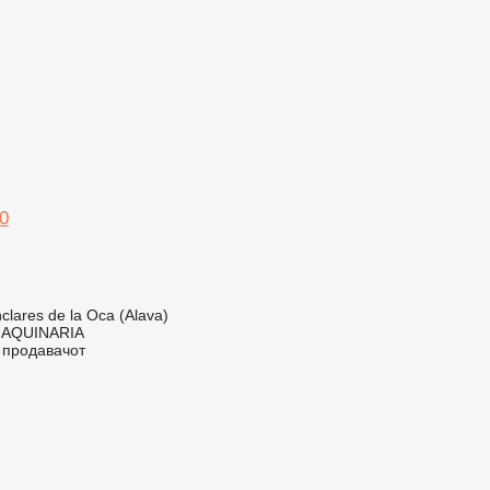
00
lares de la Oca (Alava)
AQUINARIA
о продавачот