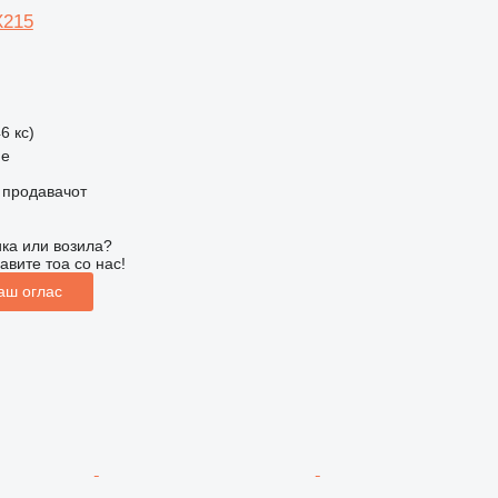
X215
6 кс)
me
о продавачот
ка или возила?
авите тоа со нас!
аш оглас