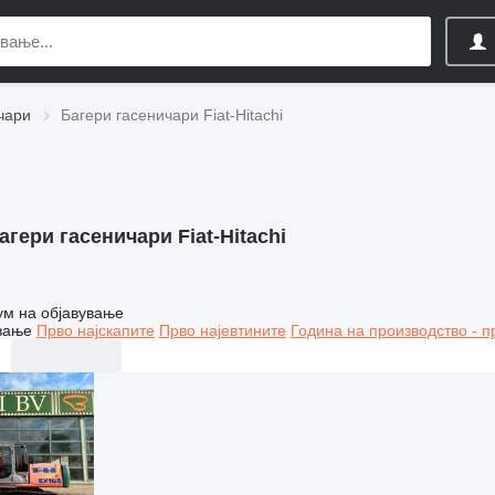
чари
Багери гасеничари Fiat-Hitachi
агери гасеничари Fiat-Hitachi
ум на објавување
вање
Прво најскапите
Прво најевтините
Година на производство - п