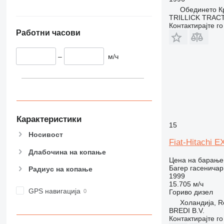
Обединето Кра
TRILLICK TRAC
Контактирајте г
Работни часови
–
м/ч
Карактеристики
15
Носивост
Fiat-Hitachi E
Длабочина на копање
Цена на барање
Багер гасеничар
Радиус на копање
1999
15.705 м/ч
GPS навигација
Гориво
дизел
Холандија, R
BREDI B.V.
Контактирајте г