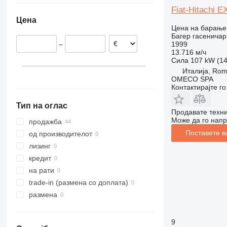
Fiat-Hitachi E
Романија
318
Цена
Холандија
319
Цена на барање
Италија
320
Багер гасеничар
1999
–
Франција
321
13.716 м/ч
Обединето Кралство
322
Сила
107 kW (14
Италија, Ro
Германија
323
OMECO SPA
Бугарија
324
Контактирајте г
прикажи се
325
Тип на оглас
326
Продавате техни
Може да го напр
329
продажба
330
Поставете в
од производителот
336
лизинг
340
кредит
345
на рати
349
trade-in (размена со доплата)
350
размена
365
374
9