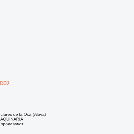
H300
lares de la Oca (Alava)
AQUINARIA
о продавачот