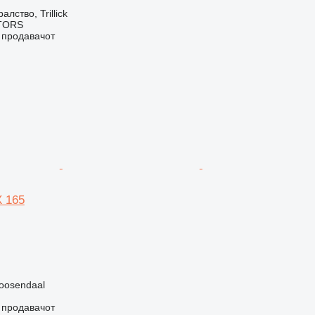
лство, Trillick
TORS
о продавачот
X 165
oosendaal
о продавачот