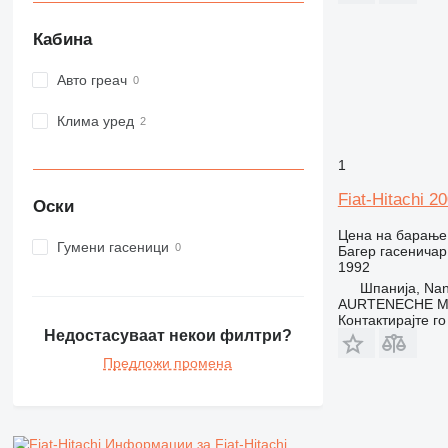
Кабина
Авто греач
Клима уред
1
Fiat-Hitachi 2
Оски
Цена на барање
Гумени гасеници
Багер гасеничар
1992
Шпанија, Nanc
AURTENECHE M
Контактирајте г
Недостасуваат некои филтри?
Предложи промена
Информации за Fiat-Hitachi