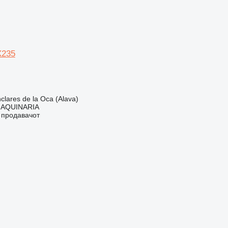
X235
lares de la Oca (Alava)
AQUINARIA
о продавачот