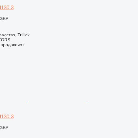
H130.3
 GBP
лство, Trillick
TORS
о продавачот
H130.3
 GBP