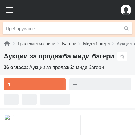
Градежни машини
Багери
Миди багери
Аукции 
Аукции за продажба миди багери
36 огласа:
Аукции за продажба миди багери