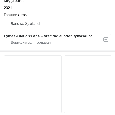
Миди багер
2021
Гориво
дизел
Данска, Sjælland
Fymas Auctions ApS – visit the auction fymasauctions.dk