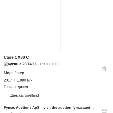
Case CX80 C
23.140 €
173.000 DKK
Миди багер
2017
1.880 м/ч
Гориво
дизел
Данска, Sjælland
Fymas Auctions ApS – visit the auction fymasauctions.dk