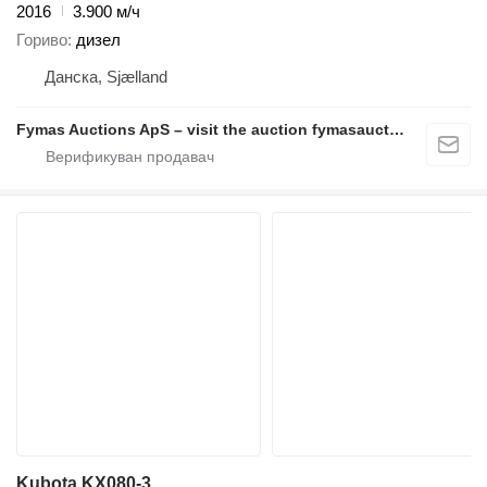
2016
3.900 м/ч
Гориво
дизел
Данска, Sjælland
Fymas Auctions ApS – visit the auction fymasauctions.dk
Kubota KX080-3