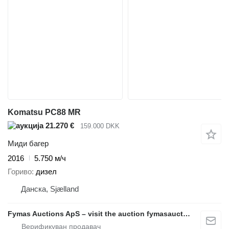
Komatsu PC88 MR
21.270 €
159.000 DKK
Миди багер
2016
5.750 м/ч
Гориво
дизел
Данска, Sjælland
Fymas Auctions ApS – visit the auction fymasauctions.dk