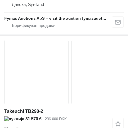
Данска, Sjælland
Fymas Auctions ApS – visit the auction fymasauctions.dk
Takeuchi TB290-2
31.570 €
236.000 DKK