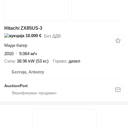
Hitachi ZX85US-3
10.000 €
Без ДДВ
Миди багер
2010
9.064 м/ч
Сила
38.96 kW (53 кс)
Гориво
дизел
Белгија, Antwerp
AuctionPort