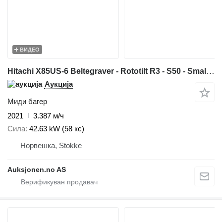
ВИДЕО
Hitachi X85US-6 Beltegraver - Rototilt R3 - S50 - Smalskuff - VA Skuff -
Аукција
Миди багер
2021
3.387 м/ч
Сила
42.63 kW (58 кс)
Норвешка, Stokke
Auksjonen.no AS