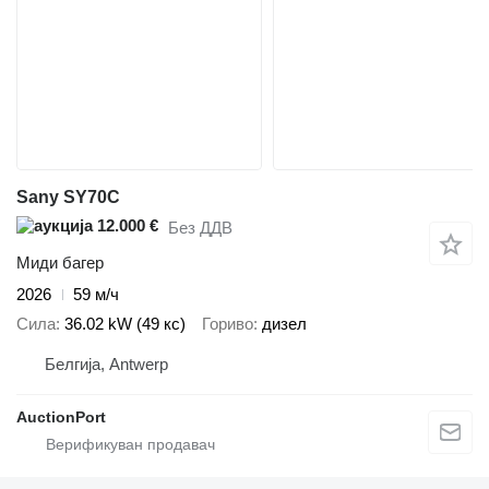
Sany SY70C
12.000 €
Без ДДВ
Миди багер
2026
59 м/ч
Сила
36.02 kW (49 кс)
Гориво
дизел
Белгија, Antwerp
AuctionPort