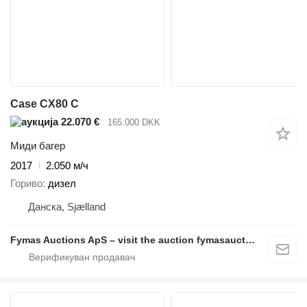
Case CX80 C
22.070 €
165.000 DKK
Миди багер
2017
2.050 м/ч
Гориво
дизел
Данска, Sjælland
Fymas Auctions ApS – visit the auction fymasauctions.dk