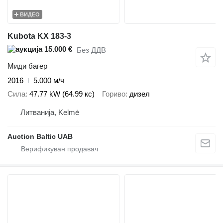
ВИДЕО
Kubota KX 183-3
15.000 €
Без ДДВ
Миди багер
2016
5.000 м/ч
Сила
47.77 kW (64.99 кс)
Гориво
дизел
Литванија, Kelmė
Auction Baltic UAB