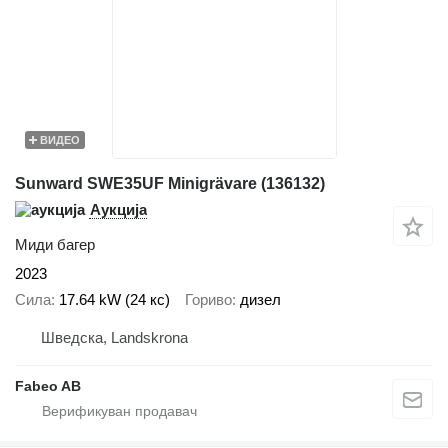
ВИДЕО
Sunward SWE35UF Minigrävare (136132)
Аукција
Миди багер
2023
Сила
17.64 kW (24 кс)
Гориво
дизел
Шведска, Landskrona
Fabeo AB