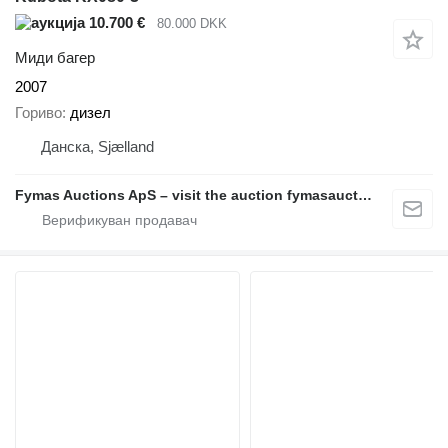
10.700 €
80.000 DKK
Миди багер
2007
Гориво
дизел
Данска, Sjælland
Fymas Auctions ApS – visit the auction fymasauctions.dk