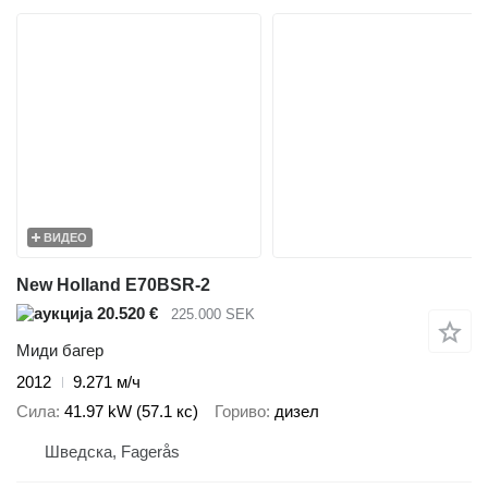
ВИДЕО
New Holland E70BSR-2
20.520 €
225.000 SEK
Миди багер
2012
9.271 м/ч
Сила
41.97 kW (57.1 кс)
Гориво
дизел
Шведска, Fagerås