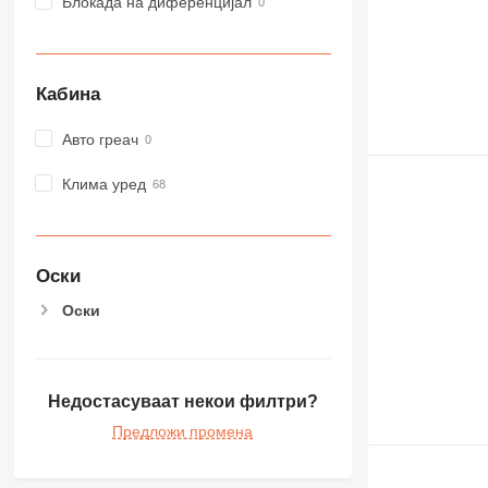
Блокада на диференцијал
Кабина
Авто греач
Клима уред
Оски
Оски
Недостасуваат некои филтри?
Предложи промена