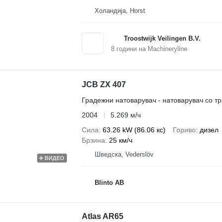
Холандија, Horst
Troostwijk Veilingen B.V.
8
години на Machineryline
JCB ZX 407
Градежни натоварувач - натоварувач со т
2004
5.269 м/ч
Сила
63.26 kW (86.06 кс)
Гориво
дизел
Брзина
25 км/ч
Шведска, Vederslöv
ВИДЕО
Blinto AB
Atlas AR65