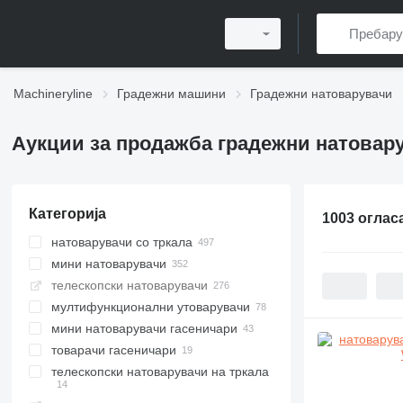
Machineryline
Градежни машини
Градежни натоварувачи
Аукции за продажба градежни натовар
Категорија
1003 оглас
натоварувачи со тркала
мини натоварувачи
телескопски натоварувачи
мултифункционални утоварувачи
мини натоварувачи гасеничари
товарачи гасеничари
телескопски натоварувачи на тркала