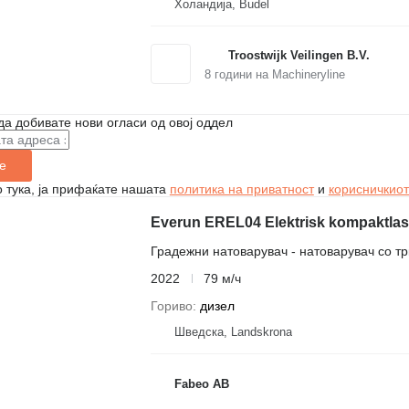
Холандија, Budel
Troostwijk Veilingen B.V.
8
години на Machineryline
да добивате нови огласи од овој оддел
е
 тука, ја прифаќате нашата
политика на приватност
и
корисничкиот
Everun EREL04 Elektrisk kompaktlas
Градежни натоварувач - натоварувач со т
2022
79 м/ч
Гориво
дизел
Шведска, Landskrona
Fabeo AB