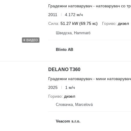
Градежни натоварувач - натоварувач со т
2011
4.172 м/ч
Сила
51.27 kW (69.75 кс)
Гориво
дизел
Шведска, Hammarö
ВИДЕО
Blinto AB
DELANO T360
Градежни натоварувач - мини натоварувач
2025
1 м/ч
Гориво
дизел
Словачка, Marcelová
Veacom s.r.o.