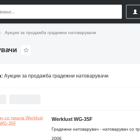
Аукции за продажба градежни натоварувачи
увачи
а:
Аукции за продажба градежни натоварувачи
Werklust WG-35F
Градежни натоварувач - натоварувач со т
2006