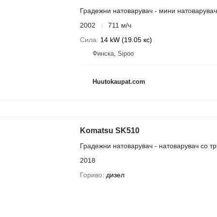
Градежни натоварувач - мини натоварувач
2002
711 м/ч
Сила
14 kW (19.05 кс)
Финска, Sipoo
Huutokaupat.com
Komatsu SK510
Градежни натоварувач - натоварувач со т
2018
Гориво
дизел