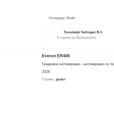
Холандија, Budel
Troostwijk Veilingen B.V.
8
години на Machineryline
Everun ER408
Градежни натоварувач - натоварувач со т
2026
Гориво
дизел