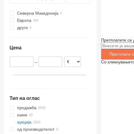
980
Северна Македонија
982
Европа
988
други
Обединето Кралство
Германија
Украина
Претплатете се 
Белгија
Цена
Шпанија
Претплати с
Шведска
Со кликнувањето
–
Данска
Холандија
Норвешка
прикажи се
Тип на оглас
продажба
наем
аукција
од производителот