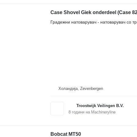
Case Shovel Giek onderdeel (Case 8
Градежни натоварувач - натоварувач со т
Холандија, Zevenbergen
Troostwijk Veilingen B.V.
8
години на Machineryline
Bobcat MT50